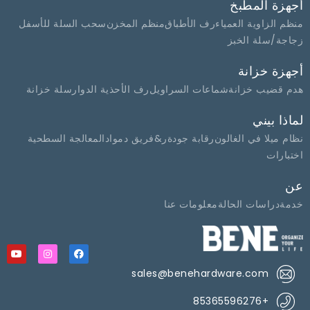
أجهزة المطبخ
منظم الزاوية العمياء
رف الأطباق
منظم المخزن
سحب السلة للأسفل
زجاجة/سلة الخبز
أجهزة خزانة
هدم قضيب خزانة
شماعات السراويل
رف الأحذية الدوار
سلة خزانة
لماذا بيني
نظام ميلا في الغالون
رقابة جودة
ر&فريق د
مواد
المعالجة السطحية
اختبارات
عن
خدمة
دراسات الحالة
معلومات عنا
sales@benehardware.com
+85365596276