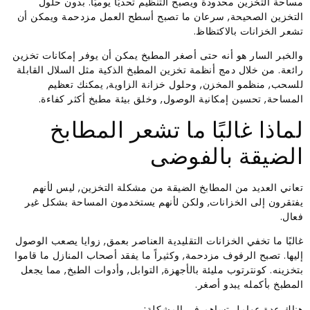
مساحة التخزين محدودة ويصبح التنظيم تحديًا يوميًا. بدون حلول
التخزين الصحيحة, سرعان ما تصبح أسطح العمل مزدحمة ويمكن أن
تشعر الخزانات بالاكتظاظ.
والخبر السار هو أنه حتى أصغر المطبخ يمكن أن يوفر إمكانات تخزين
رائعة. من خلال دمج أنظمة تخزين المطبخ الذكية مثل السلال القابلة
للسحب, منظمو المخزن, وحلول خزانة الزاوية, يمكنك تعظيم
المساحة, تحسين إمكانية الوصول, وخلق بيئة مطبخ أكثر كفاءة.
لماذا غالبًا ما تشعر المطابخ
الضيقة بالفوضى
تعاني العديد من المطابخ الضيقة من مشكلة التخزين, ليس لأنهم
يفتقرون إلى الخزانات, ولكن لأنهم يستخدمون المساحة بشكل غير
فعال.
غالبًا ما تخفي الخزانات التقليدية العناصر بعمق, زوايا يصعب الوصول
إليها. تصبح الرفوف مزدحمة, وكثيراً ما يفقد أصحاب المنازل ما قاموا
بتخزينه. كونترتوب مليئة بالأجهزة, التوابل, وأدوات الطبخ, مما يجعل
المطبخ بأكمله يبدو أصغر.
هناك عدة عوامل تساهم في المشكلة: