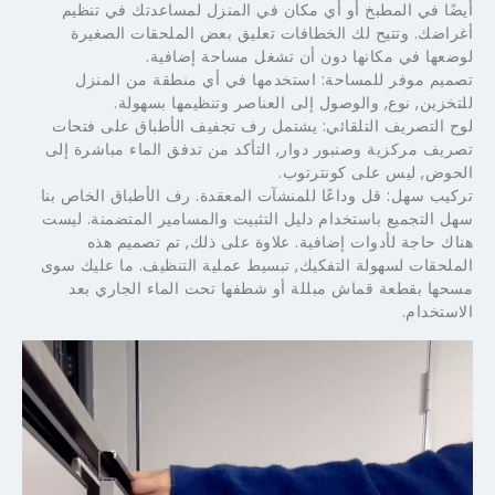
ًا في المطبخ أو أي مكان في المنزل لمساعدتك في تنظيم
اضك. وتتيح لك الخطافات تعليق بعض الملحقات الصغيرة
عها في مكانها دون أن تشغل مساحة إضافية.
يم موفر للمساحة: استخدمها في أي منطقة من المنزل
زين, نوع, والوصول إلى العناصر وتنظيمها بسهولة.
 التصريف التلقائي: يشتمل رف تجفيف الأطباق على فتحات
يف مركزية وصنبور دوار, التأكد من تدفق الماء مباشرة إلى
وض, ليس على كونترتوب.
يب سهل: قل وداعًا للمنشآت المعقدة. رف الأطباق الخاص بنا
 التجميع باستخدام دليل التثبيت والمسامير المتضمنة. ليست
ك حاجة لأدوات إضافية. علاوة على ذلك, تم تصميم هذه
لحقات لسهولة التفكيك, تبسيط عملية التنظيف. ما عليك سوى
ها بقطعة قماش مبللة أو شطفها تحت الماء الجاري بعد
تخدام.