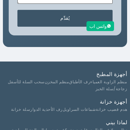
يُقدِّم
واتس اب
ة المطبخ
الزاوية العمياء
رف الأطباق
منظم المخزن
سحب السلة للأسفل
/سلة الخبز
ة خزانة
قضيب خزانة
شماعات السراويل
رف الأحذية الدوار
سلة خزانة
 بيني