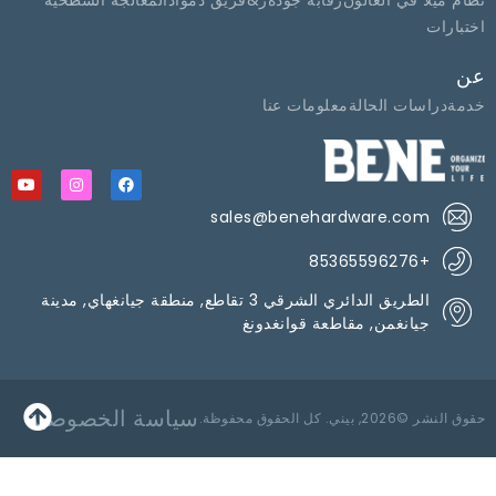
ميلا في الغالون
رقابة جودة
ر&فريق د
مواد
المعالجة السطحية
رات
دراسات الحالة
معلومات عنا
sales@benehardware.com
+85365596276
الطريق الدائري الشرقي 3 تقاطع, منطقة جيانغهاي, مدينة
جيانغمن, مقاطعة قوانغدونغ
سياسة الخصوصية
, بيني. كل الحقوق محفوظة.