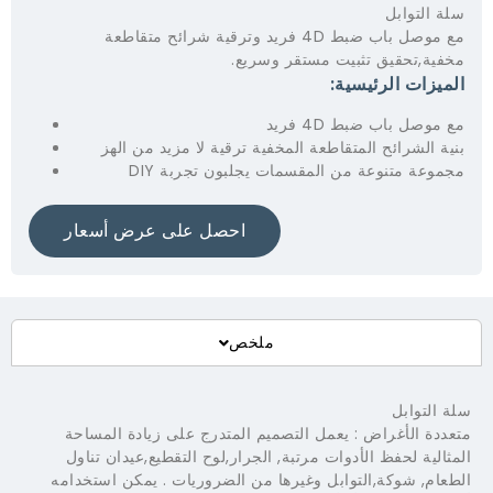
 التوابل
مع موصل باب ضبط 4D فريد وترقية شرائح متقاطعة
فية,تحقيق تثبيت مستقر وسريع.
ميزات الرئيسية:
موصل باب ضبط 4D فريد
ة الشرائح المتقاطعة المخفية ترقية لا مزيد من الهز
وعة متنوعة من المقسمات يجلبون تجربة DIY
احصل على عرض أسعار
ملخص
التوابل
ددة الأغراض : يعمل التصميم المتدرج على زيادة المساحة
الية لحفظ الأدوات مرتبة, الجرار,لوح التقطيع,عيدان تناول
عام, شوكة,التوابل وغيرها من الضروريات . يمكن استخدامه