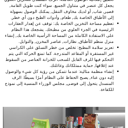
يجعل كل عنصر في متناول الجميع. سواء كنت طويل القامة,
قصير, شاب, أو لديك مخاوف التنقل, يمكنك الوصول بسهولة
إلى الأطباق الخاصة بك, طعام, وأدوات الطبخ دون أي خطر.
تعظيم مساحة التخزين الخاصة بك: توقف عن إهدار العقارات
الرئيسية في الجزء العلوي من مطبخك. يشجعك هذا النظام
على الاستفادة الكاملة من المساحة الرأسية الخاصة بك, إنشاء
منزل منظم للأطباق, نظارات, عناصر المخزن, والتوابل.
تعزيز سلامة المطبخ: تخلص من خطر التسلق على الكراسي
غير المستقرة أو المقاعد المتدرجة. كما تمنع الحركة التي يتم
التحكم فيها للرف القابل للسحب للخزانة العناصر من السقوط
عند إغلاقها, حماية ممتلكاتك وعائلتك.
إنشاء منظمة مثالية: عندما تتمكن من رؤية كل شيء والوصول
إليه دون عناء, يصبح الحفاظ على النظام أمرًا بسيطًا. الرف
المنسدل يتحول إلى فوضى, مجلس الوزراء المنسية إلى نموذج
للكفاءة.