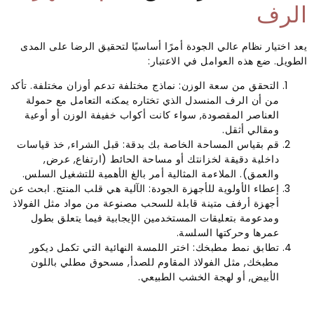
الرف
يعد اختيار نظام عالي الجودة أمرًا أساسيًا لتحقيق الرضا على المدى
الطويل. ضع هذه العوامل في الاعتبار:
التحقق من سعة الوزن: نماذج مختلفة تدعم أوزان مختلفة. تأكد
من أن الرف المنسدل الذي تختاره يمكنه التعامل مع حمولة
العناصر المقصودة, سواء كانت أكواب خفيفة الوزن أو أوعية
ومقالي أثقل.
قم بقياس المساحة الخاصة بك بدقة: قبل الشراء, خذ قياسات
داخلية دقيقة لخزانتك أو مساحة الحائط (ارتفاع, عرض,
والعمق). الملاءمة المثالية أمر بالغ الأهمية للتشغيل السلس.
إعطاء الأولوية للأجهزة الجودة: الآلية هي قلب المنتج. ابحث عن
أجهزة أرفف متينة قابلة للسحب مصنوعة من مواد مثل الفولاذ
ومدعومة بتعليقات المستخدمين الإيجابية فيما يتعلق بطول
عمرها وحركتها السلسة.
تطابق نمط مطبخك: اختر اللمسة النهائية التي تكمل ديكور
مطبخك, مثل الفولاذ المقاوم للصدأ, مسحوق مطلي باللون
الأبيض, أو لهجة الخشب الطبيعي.