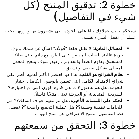
خطوة 2: تدقيق المنتج (كل
شيء في التفاصيل)
سيحكم عليك عملاؤك بناءً على الجودة التي يشعرون بها ويرونها. يجب
عليك أن تفعل الشيء نفسه.
المسائل المادية:
لا تقبل فقط “فُولاَذ.” اسأل عن سمك ونوع.
جودة عالية, الصلب المدلفن على البارد مع دائم, حتى طلاء
المسحوق يقاوم الصدأ والخدوش. رفيع, سوف ينبعج المعدن
المطلي بشكل ضعيف ويتشقق.
نظام الشرائح هو القلب:
هذا هو العنصر الأكثر أهمية. أصر على
شرائح الامتداد الكامل التي تسمح بالوصول الكامل. اختبار
النعومة. هل هم هادئون? ما هي قدرة الوزن التي تم اختبارها?
الشريحة المتذبذبة أو الجريئة تعني منتجًا فاشلاً.
الحكم على اللمسات الأخيرة:
هل تم تنعيم حواف السلك؟? هل
اللحامات نظيفة وصلبة؟? هل عملية التجميع واضحة؟? تفصل
هذه التفاصيل المنتج الاحترافي عن منتج الهواة.
خطوة 3: التحقق من سمعتهم