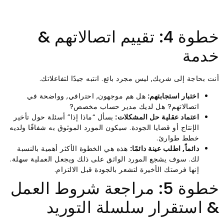
خطوة 4: تقييم اتصالاتهم &
خدمة
أنت بحاجة إلى شريك, ليس مجرد بائع. انتبه جيدًا لتفاعلاتك.
اختبار استجابتهم:
هل هم موجهون, احترافي, وواضحة في
اتصالاتهم? هل لديك مدير حساب مخصص?
اعتماد عقلية حل المشكلات:
بسأل “ماذا إذا” أسئلة حول تأخير
الإنتاج أو قضايا الجودة. سيكون المورد الموثوق به شفافًا ولديه
خطط طوارئ.
دائماً, اطلب عينة دائمًا:
هذه هي الخطوة الأكثر أهمية بالنسبة
لك. سوف يشجع المورد الواثق على ذلك ويجعل العملية سهلة.
إنها فرصتك الأخيرة لتشعر بالجودة قبل الالتزام.
خطوة 5: مراجعة شروط العمل
& استقرار سلسلة التوريد