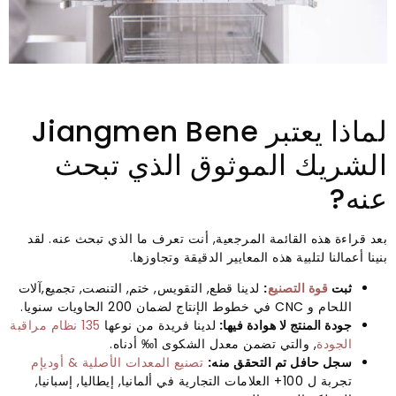
لماذا يعتبر Jiangmen Bene
الشريك الموثوق الذي تبحث
عنه?
بعد قراءة هذه القائمة المرجعية, أنت تعرف ما الذي تبحث عنه. لقد
بنينا أعمالنا لتلبية هذه المعايير الدقيقة وتجاوزها.
ثبت
قوة التصنيع
:
لدينا قطع, التقويس, ختم, التنصت, تجميع,آلات
اللحام و CNC في خطوط الإنتاج لضمان 200 الحاويات سنويا.
جودة المنتج لا هوادة فيها:
لدينا فريدة من نوعها
135 نظام مراقبة
الجودة
, والتي تضمن معدل الشكوى 1‰ أدناه.
سجل حافل تم التحقق منه:
تصنيع المعدات الأصلية & أوديإم
تجربة ل 100+ العلامات التجارية في ألمانيا, إيطاليا, إسبانيا,