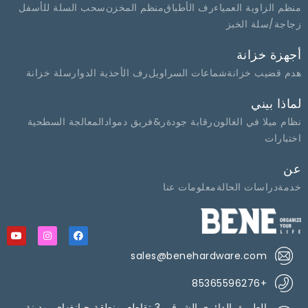
منظم الزاوية العمياء
رف الأطباق
منظم المخزن
سحب السلة للأسفل
زجاجة/سلة الخبز
أجهزة خزانة
هدم قضيب خزانة
شماعات السراويل
رف الأحذية الدوار
سلة خزانة
لماذا بيني
نظام ميلا في الغالون
رقابة جودة
ر&فريق د
مواد
المعالجة السطحية
اختبارات
عن
خدمة
دراسات الحالة
معلومات عنا
sales@benehardware.com
+85365596276
الطريق الدائري الشرقي 3 تقاطع, منطقة جيانغهاي, مدينة