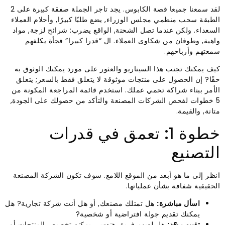
لقد سمعنا جميعا قصة الكابوس. يجد تاجر الجملة صفقة كبيرة على 2
الطبقة سحب منظمي مجلس الوزراء, يضع طلبًا كبيرًا, وأحلام العملاء
السعداء. ولكن عندما تصل الشحنة, الواقع يضرب: شرائح لزجة, مواد
واهية, وطوفان من شكاوى العملاء. ال “قدرا كبيرا” فجأة يكلفهم
سمعتهم وأرباحهم.
كيف يمكنك تجنب هذا السيناريو والعثور على مورد يمكنك الوثوق به
حقًا? إن الحصول على منتجات موثوقة لا يتعلق فقط بالسعر; يتعلق
الأمر ببناء شراكة تحمي عملك. استخدم قائمة المراجعة المكونة من
5 خطوات لفحص الشركات المصنعة والتأكد من حصولك على الجودة,
متانة, والقيمة.
خطوة 1: تعمق في قدرات
التصنيع
انظر إلى ما هو أبعد من الموقع اللامع. سوف تكون الشركة المصنعة
الحقيقية شفافة بشأن عملياتها.
اسأل مباشرة:
هل تمتلك مصنعك, أو هل أنت شركة تجارية? هل
يمكنك تقديم جولة افتراضية أو شخصية?
تقييم ر&د:
هل لديهم فريق هندسي يمكنه تخصيص المنتجات أو