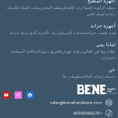
أجهزة المطبخ
منظم الزاوية العمياء
رف الأطباق
منظم المخزن
سحب السلة للأسفل
زجاجة/سلة الخبز
أجهزة خزانة
هدم قضيب خزانة
شماعات السراويل
رف الأحذية الدوار
سلة خزانة
لماذا بيني
نظام ميلا في الغالون
رقابة جودة
ر&فريق د
مواد
المعالجة السطحية
اختبارات
عن
خدمة
دراسات الحالة
معلومات عنا
sales@benehardware.com
+85365596276