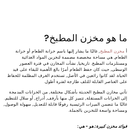
ما هو مخزن المطبخ?
أ
مخزن المطبخ
, غالبًا ما يشار إليها باسم خزانة الطعام أو خزانة
الطعام, هي مساحة مخصصة مصممة لتخزين المواد الغذائية
ومستلزمات المطبخ. تاريخيا, نشأت المخازن في فترة العصور
الوسطى, حيث كان حفظ الطعام أمرًا بالغ الأهمية للبقاء على قيد
الحياة. لقد كانوا رائعين في الأصل, تستخدم الغرف المظلمة للحفاظ
على العناصر القابلة للتلف طازجة لفترة أطول.
تأتي مخازن المطبخ الحديثة بأشكال مختلفة, من الخزانات المدمجة
إلى الخزانات المستقلة, تتميز كل منها بأرفف, أدراج, أو سلال للتنظيم.
غالبًا ما تتضمن الميزات الرئيسية رفوفًا قابلة للتعديل, سهولة الوصول,
ومساحة واسعة للتخزين بالجملة.
فوائد مخزن كبيرة; هو - هي: