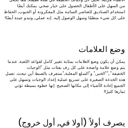
من السهل على الأطفال الحصول على خيار صحي. يمكنك أيضًا
استخدام الصناديق للعناصر السائبة مثل المعكرونة أو الحبوب, الحفاظ
على كل شيء منظمًا وسهل الوصول إليه. إنه عملي, وتبدو جيدة أيضًا!
وضع العلامات
يمكن أن يكون وضع العلامات بمثابة تغيير كامل لقواعد اللعبة. عندما
يتم وضع علامة واضحة على كل رف بفئات مثل "الوجبات
الخفيفة".,""الخبز," و"السلع المعلبة,"ستعرف بالضبط أين تبحث. تعمل
هذه الخدعة الصغيرة على تسريع عملية إعداد الوجبات وتسهل على
الجميع إعادة الأشياء إلى مكانها الصحيح. إنها خطوة بسيطة تؤتي
ثمارها كثيرًا!
يصرف أولاً (أولا في, أول خروج)