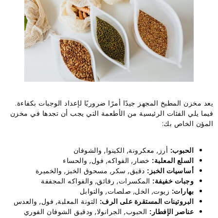
يعد مخزن المطبخ المجهز جيدًا أمرًا ضروريًا لإعداد الوجبات بكفاءة.
فيما يلي الفئات الرئيسية من الأطعمة التي يجب أن تجدها في مخزن
المؤن الخاص بك:
الحبوب:
أرز, معكرونة, الكينوا, والشوفان
السلع المعلبة:
خضار, الفواكه, فول, والحساء
أساسيات الخبز:
دقيق, سكر, مسحوق الخبز, والخميرة
وجبات خفيفة:
المكسرات, رقائق, والفواكه المجففة
بهارات:
زيوت, الخل, صلصات, والتوابل
البروتينات المستقرة على الرف:
التونة المعلبة, فول, والعدس
عناصر الإفطار:
الحبوب, الجرانولا, ودقيق الشوفان الفوري