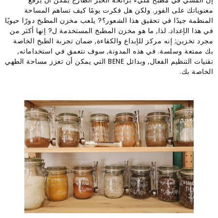
إن المشي في مطبخ مليء برائحة الخبز الطازج يمكن أن يرفع
معنوياتك على الفور. ولكن هل فكرت يومًا كيف تساهم المساحة
المنظمة جيدًا في تحقيق هذا الشعور؟? يلعب مخزن المطبخ دورًا حيويًا
في هذا الإعداد. لذا, ما هو مخزن المطبخ المستخدمة ل? إنها أكثر من
مجرد تخزين; إنه مركز للإبداع والكفاءة, ضمان تجربة الطبخ الخاصة
بك ممتعة وسلسة. في هذه المدونة, سوف نتعمق في استخداماته,
تقنيات التنظيم الفعال, وبدائل BENE التي يمكن أن تعزز مساحة الطهي
الخاصة بك.