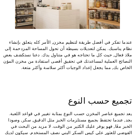
عندما تفكر في أفضل طريقة لتنظيم مخزن, الأمر كله يتعلق بإنشاء
نظام يناسبك. يمكن لتعديلات بسيطة أن تحول المساحة المزدحمة إلى
ملاذ فعال, حيث كل ما تحتاجه هو في متناول يدك. دعنا نستكشف بعض
النصائح العملية لمساعدتك في تحقيق أقصى استفادة من مخزن المؤن
الخاص بك, مما يجعل إعداد الوجبات أكثر سلاسة وأكثر متعة.
تجميع حسب النوع
يعد تجميع عناصر المخزن حسب النوع بمثابة تغيير في قواعد اللعبة.
بجد, عندما تحتفظ بجميع مستلزمات الخبز مثل الدقيق, سكر, وصودا
الخبز معًا, فهو يوفر عليك الكثير من الوقت. لا مزيد من البحث في
الفوضى للعثور على كيس السكر البني نصف المستخدم. سيكون لديك