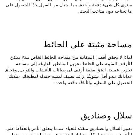
سترى كل شيء دفعة واحدة, مما يجعل من السهل جدًا الحصول على
ما تحتاجه دون متاعب البحث.
مساحة مثبتة على الحائط
لماذا لا تحقق أقصى استفادة من مساحة الحائط الخاص بك? يمكن
للأرفف المثبتة على الحائط تحويل المناطق الفارغة إلى مساحة
تخزين عملية. انبثق بضعة أرفف لمرطبانات الأعشاب والتوابل, وفجأة,
عداداتك تبدو أقل تشوشًا. زائد, يضيف لمسة جميلة لمطبخك! يمكنك
الحصول على التنظيم والأناقة دفعة واحدة.
سلال وصناديق
تعتبر السلال والصناديق منقذة للحياة عندما يتعلق الأمر بالحفاظ على
الأشياء مرتبة. تخيل كل وجباتك الخفيفة في سلة لطيفة, مما يجعل