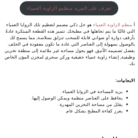
تعرف على المزيد منظمو الزاوية العمياء
أ
منظم الزاوية العمياء
هو حل ذكي مصمم لتعظيم تلك الزوايا العمياء
التي غالبًا ما يتم تجاهلها في مطبخك. تتميز هذه القطعة المبتكرة عادةً
بأرفف دوارة أو صواني قابلة للسحب تنزلق بسلاسة, مما يسمح لك
بالوصول بسهولة إلى العناصر التي عادة ما تكون مفقودة في الخلف.
بفضل تصميمه الأنيق, فهو يحول مساحة غير ملائمة إلى منطقة تخزين
وظيفية, إنشاء زاوية عمياء حقيقية وركن سحري لمخزن المؤن الخاص
بك.
الايجابيات:
يزيد المساحة في الزوايا العمياء.
يحافظ على العناصر منظمة ويمكن الوصول إليها.
يقلل من مساحة التخزين المهدرة.
يعزز كفاءة المطبخ بشكل عام.