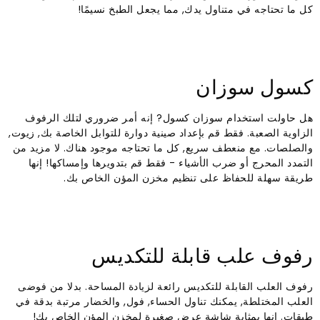
كل ما تحتاجه في متناول يدك, مما يجعل الطبخ نسيمًا!
كسول سوزان
هل حاولت استخدام سوزان كسول? إنه أمر ضروري لتلك الرفوف
الزاوية الصعبة. فقط قم بإعداد صينية دوارة للتوابل الخاصة بك, زيوت,
والصلصات. مع منعطف سريع, كل ما تحتاجه موجود هناك. لا مزيد من
التمدد المحرج أو ضرب الأشياء - فقط قم بتدويرها وإمساكها! إنها
طريقة سهلة للحفاظ على تنظيم مخزن المؤن الخاص بك.
رفوف علب قابلة للتكديس
رفوف العلب القابلة للتكديس رائعة لزيادة المساحة. بدلا من فوضى
العلب المختلطة, يمكنك تناول الحساء, فول, والخضار مرتبة بدقة في
طبقات. إنها بمثابة شاشة عرض صغيرة لمخزن المؤن الخاص بك!