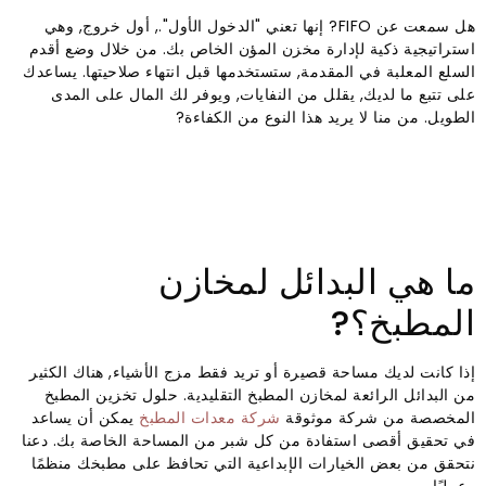
هل سمعت عن FIFO? إنها تعني "الدخول الأول"., أول خروج, وهي
استراتيجية ذكية لإدارة مخزن المؤن الخاص بك. من خلال وضع أقدم
السلع المعلبة في المقدمة, ستستخدمها قبل انتهاء صلاحيتها. يساعدك
على تتبع ما لديك, يقلل من النفايات, ويوفر لك المال على المدى
الطويل. من منا لا يريد هذا النوع من الكفاءة?
ما هي البدائل لمخازن
المطبخ؟?
إذا كانت لديك مساحة قصيرة أو تريد فقط مزج الأشياء, هناك الكثير
من البدائل الرائعة لمخازن المطبخ التقليدية. حلول تخزين المطبخ
المخصصة من شركة موثوقة
شركة معدات المطبخ
يمكن أن يساعد
في تحقيق أقصى استفادة من كل شبر من المساحة الخاصة بك. دعنا
نتحقق من بعض الخيارات الإبداعية التي تحافظ على مطبخك منظمًا