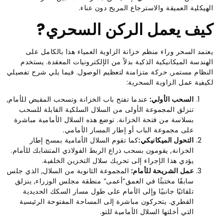
الهيكلية العميقة والاسترجاع المريح دون عناء.
كيف يعمل الركن السحري?
يعتمد السحر وراء منظم خزانة الزاوية العمياء هذا بالكامل على
الهندسة الميكانيكية الذكية بدلاً من الإلكترونيات المعقدة. يستخدم
النظام مستمر, حركة متزامنة لتعظيم الوصول. فيما يلي شرح تفصيلي
لكيفية عمل الزاوية السحرية:
السحب الأولي:
عندما تفتح باب الخزانة وتسحب المقبض للأمام,
تنزلق المجموعة الأولى من السلال السلكية القابلة للسحب
بسلاسة من فتحة الخزانة. توضع هذه السلال الأمامية مباشرة
على مجموعة الباب أو إطار المسار الأمامي.
التحول الميكانيكي:
كما تقوم السلال الأمامية بمسح إطار
الخزانة, يقومون بسحب ذراع الربط الفولاذي المتشابك للأمام.
يؤدي هذا الإجراء إلى تحريك سلال التخزين الخلفية.
عمل الشريحة للأمام:
المجموعة الثانوية من السلال, الذي جلس
سابقًا مختبئًا في العمق”أعمى” منطقة مجلس الوزراء, ينزلق
تلقائيًا جانبيًا وإلى الأمام على طول مسار السكك الحديدية
القطري. يتحركون مباشرة إلى المساحة المفتوحة الرئيسية
التي أخلتها السلال الأمامية للتو.