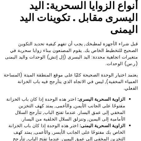
أنواع الزوايا السحرية: اليد
اليسرى مقابل . تكوينات اليد
اليمنى
قبل شراء الأجهزة لمطبخك, يجب أن تفهم كيفية تحديد التكوين
الصحيح للتخطيط الخاص بك. يقوم المصنعون ببناء زوايا سحرية في
متغيرات اتجاهية محددة: اليد اليسرى (إل إتش) الوحدات واليد اليمنى
(ر.س) الوحدات.
يعتمد اختيار الوحدة الصحيحة كليًا على موقع المنطقة الميتة (المساحة
العمياء المخفية), ليس في الاتجاه الذي يتأرجح فيه باب الخزانة
الفعلي.
الزاوية السحرية اليسرى:
اختر هذه الوحدة إذا كان باب الخزانة
مفتوحًا على الجانب الأيمن, والأعمى, يمتد كهف التخزين
المخفي إلى عمق اليسار. عندما تفتح الباب, تتأرجح السلال
الأمامية إلى اليمين, وتنزلق السلال الخلفية من اليسار.
الزاوية السحرية اليمنى:
اختر هذه الوحدة إذا كان باب الخزانة
الخاص بك مفتوحًا على الجانب الأيسر, والأعمى, يمتد كهف
التخزين المخفي إلى عمق اليمين. عندما تفتح الباب, تتأرجح