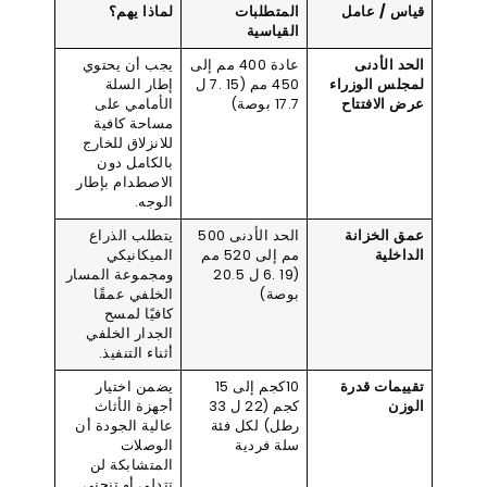
قياس / عامل
المتطلبات
لماذا يهم؟
القياسية
الحد الأدنى
عادة 400 مم إلى
يجب أن يحتوي
لمجلس الوزراء
450 مم (15 .7 ل
إطار السلة
عرض الافتتاح
17.7 بوصة)
الأمامي على
مساحة كافية
للانزلاق للخارج
بالكامل دون
الاصطدام بإطار
الوجه.
عمق الخزانة
الحد الأدنى 500
يتطلب الذراع
الداخلية
مم إلى 520 مم
الميكانيكي
(19 .6 ل 20.5
ومجموعة المسار
بوصة)
الخلفي عمقًا
كافيًا لمسح
الجدار الخلفي
أثناء التنفيذ.
تقييمات قدرة
10كجم إلى 15
يضمن اختيار
الوزن
كجم (22 ل 33
أجهزة الأثاث
رطل) لكل فئة
عالية الجودة أن
سلة فردية
الوصلات
المتشابكة لن
تتدلى أو تنحني