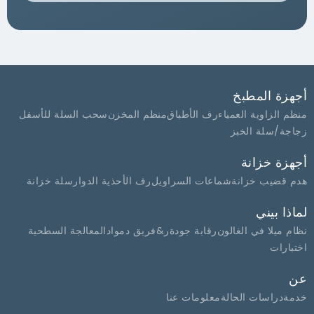
أجهزة المطبخ
منظم الزاوية العمياء
رف الأطباق
منظم المخزن
سحب السلة للأسفل
زجاجة/سلة الخبز
أجهزة خزانة
هدم قضيب خزانة
شماعات السراويل
رف الأحذية الدوار
سلة خزانة
لماذا بيني
نظام ميلا في الغالون
رقابة جودة
ر&فريق د
مواد
المعالجة السطحية
اختبارات
عن
خدمة
دراسات الحالة
معلومات عنا