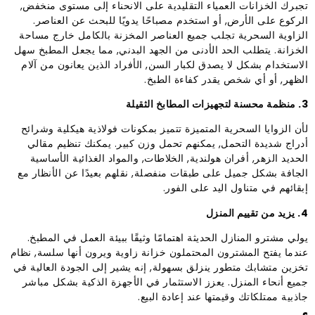
تجبرك الخزانات العمياء التقليدية على الانحناء إلى مستوى منخفض,
الركوع على الأرض, أو استخدم مصباحًا يدويًا للبحث عن العناصر.
الزاوية السحرية تجلب جميع العناصر المخزنة بالكامل خارج مساحة
الخزانة. يتطلب الحد الأدنى من الجهد البدني, مما يجعل المطبخ سهل
الاستخدام بشكل لا يصدق لكبار السن, الأفراد الذين يعانون من آلام
الظهر, أو أي شخص يقدر كفاءة الطبخ.
3. منظمة محسنة لتجهيزات المطابخ الثقيلة
لأن الزوايا السحرية المتميزة تتميز بمكونات فولاذية هيكلية وشرائح
أدراج شديدة التحمل, يمكنهم تحمل وزن كبير. يمكنك تنظيم مقالي
الحديد الزهر, أفران هولندية, الخلاطات, والمواد الغذائية الأساسية
الجافة بشكل جميل على طبقات منفصلة, نقلهم بعيدًا عن الأنظار مع
إبقائهم في متناول اليد على الفور.
4. يزيد من تقييم المنزل
يولي مشترو المنازل الحديثة اهتمامًا وثيقًا ببيئة العمل في المطبخ.
عندما يفتح المشترون المحتملون خزانة زاوية ويرون أنها سلسة, نظام
تخزين متشابك متطور ينزلق بسهولة, إنه يشير إلى الجودة العالية في
جميع أنحاء المنزل. يعزز الاستثمار في الأجهزة الذكية بشكل مباشر
جاذبية ممتلكاتك وقيمتها عند إعادة البيع.