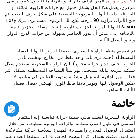
أ
كسول سوزان
تتميز بأرفف دائرية أو دائرية مثبتة حول عمود رأسي
مركزي. يعمل هذا الحل بشكل جميل مع خزانات الزاوية المائلة أو
الخزانات ذات الأبواب المزدوجة الحقيقية على شكل حرف L حيث يتم
فتح الأبواب بزاوية 90 درجة. لكن, لأن الرفوف مستديرة, تترك Lazy
Susan الزوايا المربعة لخزانتك فارغة, إضاعة مساحة تخزين قيمة.
بالإضافة إلى, يمكن أن تدور العناصر بسهولة عن حواف الدرج الدوار
وتعلق أسفل الآلية.
تم تصميم منظم الزاوية السحري خصيصًا لخزائن الزوايا العمياء
المستطيلة (حيث ترى باب واحد فقط من الخارج, ويختبئ باقي
الخزانة خلف جدار خزانة مجاور). لأن الزاوية السحرية تستخدم سلال
سلكية مربعة قابلة للسحب, فهو يملأ المساحة المستطيلة بشكل أكثر
فعالية من الدائرة. إنه يزيل مشكلة سقوط العناصر في مناطق لا
يمكن الوصول إليها, ويوفر دعمًا فائقًا للوزن الهيكلي بفضل قضبان
الأثاث الصناعية.
خاتمة
الزاوية السحرية ليست مجرد صينية خزانة قياسية; إنه استثمار
أساسي في طول العمر, منظمة, والراحة اليومية لمطبخك. من خلال
استبدال الوصول المحرج والمساحة المهدرة بسلاسة, حركة ميكانيكية
متزامنة, يمكنك تحويل ركن المطبخ الخاص بك إلى تسليط الضوء على