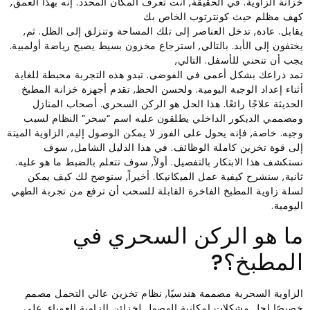
خزانة الزاوية. في الحقيقة, أنت تعرف المكان المحدد. إنه بهذا العمق,
كهف مظلم حيث كونترتوب الخاص بك
يقابل. عادة, تدخل العناصر إلى تلك المساحة وتنزلق إلى الظل. ثم,
يختفون إلى الأبد. بالتالي, استرجاع مخزون بسيط يصبح رياضة أولمبية.
يجب أن تنحني للأسفل. التالي,
تمد ذراعك بشكل أعمى في الفوضى. تبدو هذه التجربة محبطة للغاية
أثناء إعداد الوجبة اليومية. ولحسن الحظ, تقدم أجهزة خزانة المطبخ
الحديثة علاجًا رائعًا. هذا الحل هو الركن السحري. أصحاب المنازل
ومصممي الديكور الداخلي يطلقون عليه اسم “سحر” النظام لسبب
وجيه. خاصة, فإنه يحول على الفور لا يمكن الوصول إليه, الزاوية الميتة
إلى قوة تخزين كاملة الوظائف. في هذا الدليل الشامل, سوف
نستكشف هذا الابتكار بالتفصيل. أولاً, سوف تتعلم بالضبط ما هو عليه.
ثانية, سنشرح كيفية عمل الميكانيكا. أخيراً, سنوضح لك كيف يمكن
لسلة زاوية المطبخ الفاخرة القابلة للسحب أن ترفع من تجربة الطهي
اليومية.
ما هو الركن السحري في
المطبخ؟?
الزاوية السحرية مصممة هندسيًا, نظام تخزين عالي التحمل مصمم
خصيصًا لحل مشكلات إمكانية الوصول لخزائن الزاوية العمياء. على