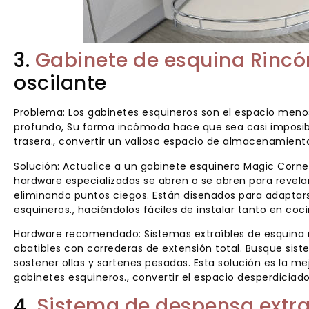
3.
Gabinete de esquina Rinc
oscilante
Problema: Los gabinetes esquineros son el espacio menos 
profundo, Su forma incómoda hace que sea casi imposibl
trasera., convertir un valioso espacio de almacenamiento
Solución: Actualice a un gabinete esquinero Magic Corne
hardware especializadas se abren o se abren para revelar
eliminando puntos ciegos. Están diseñados para adaptar
esquineros., haciéndolos fáciles de instalar tanto en co
Hardware recomendado: Sistemas extraíbles de esquina m
abatibles con correderas de extensión total. Busque si
sostener ollas y sartenes pesadas. Esta solución es la 
gabinetes esquineros., convertir el espacio desperdicia
4.
Sistema de despensa extra