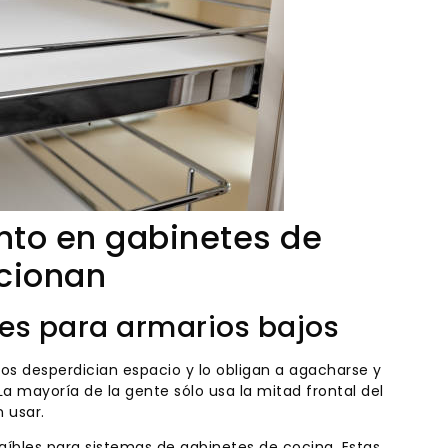
nto en gabinetes de
cionan
les para armarios bajos
jos desperdician espacio y lo obligan a agacharse y
La mayoría de la gente sólo usa la mitad frontal del
 usar.
aíbles para sistemas de gabinetes de cocina. Estas