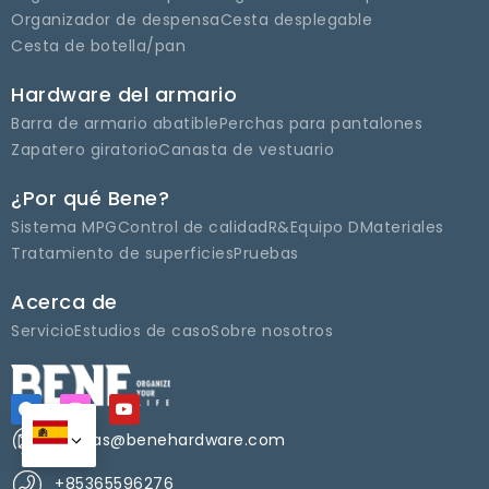
Organizador de despensa
Cesta desplegable
Cesta de botella/pan
Hardware del armario
Barra de armario abatible
Perchas para pantalones
Zapatero giratorio
Canasta de vestuario
¿Por qué Bene?
Sistema MPG
Control de calidad
R&Equipo D
Materiales
Tratamiento de superficies
Pruebas
Acerca de
Servicio
Estudios de caso
Sobre nosotros
ventas@benehardware.com
+85365596276