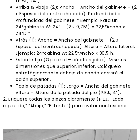
(P.EJ., 24″).
Arriba & Abajo (2): Ancho = Ancho del gabinete – (2
x Espesor del contrachapado). Profundidad =
Profundidad del gabinete. *Ejemplo: Para un
24″gabinete W: 24″ – (2 x 0,75″) = 22,5″Ancho x
24″D.*
Atrás (1): Ancho = Ancho del gabinete – (2 x
Espesor del contrachapado). Altura = Altura lateral.
Ejemplo: 24″cabina W: 22.5″Ancho x 30,5″h.
Estante fijo (Opcional – añade rigidez): Mismas
dimensiones que Superior/Inferior. Colóquelo
estratégicamente debajo de donde correrá el
cajón superior..
Tabla de patadas (1): Largo = Ancho del gabinete,
Altura = Altura de la patada del pie (P.EJ., 4″).
2. Etiquete todas las piezas claramente (P.EJ., “Lado
izquierdo,” “Abajo,” “Estante”) para evitar confusiones.