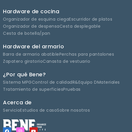
Hardware de cocina
Organizador de esquina ciega
Escurridor de platos
Organizador de despensa
Cesta desplegable
Cesta de botella/pan
Hardware del armario
Barra de armario abatible
Perchas para pantalones
Zapatero giratorio
Canasta de vestuario
¿Por qué Bene?
Sistema MPG
Control de calidad
R&Equipo D
Materiales
Tratamiento de superficies
Pruebas
Acerca de
Servicio
Estudios de caso
Sobre nosotros