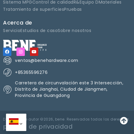
Sistema MPG
Control de calidad
R&Equipo D
Materiales
Tratamiento de superficies
Pruebas
Acerca de
Servicio
Estudios de caso
Sobre nosotros
ventas@benehardware.com
+85365596276
Carretera de circunvalación este 3 Intersección,
Distrito de Jianghai, Ciudad de Jiangmen,
Provincia de Guangdong
Derechos de autor ©2026, bene. Reservados todos los derechos.
política de privacidad