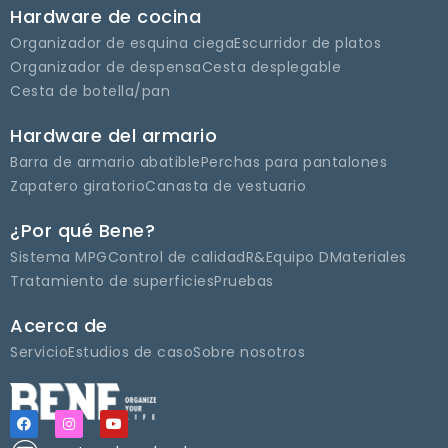
Hardware de cocina
Organizador de esquina ciega
Escurridor de platos
Organizador de despensa
Cesta desplegable
Cesta de botella/pan
Hardware del armario
Barra de armario abatible
Perchas para pantalones
Zapatero giratorio
Canasta de vestuario
¿Por qué Bene?
Sistema MPG
Control de calidad
R&Equipo D
Materiales
Tratamiento de superficies
Pruebas
Acerca de
Servicio
Estudios de caso
Sobre nosotros