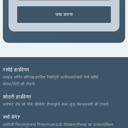
जमा करना
रसोई हार्डवेयर
ब्लाइंड कॉर्नर ऑर्गनाइज़र
डिश रैक
पेंट्री आयोजक
टोकरी नीचे खींचो
बोतल/रोटी की टोकरी
कोठरी हार्डवेयर
क्लोसेट रॉड को नीचे खींचें
पैंट हैंगर
घूमने वाला जूता रैक
अलमारी की टोकरी
क्यों बेने?
एमपीजी सिस्टम
गुणवत्ता नियंत्रण
आर&डी टीम
सामग्री
सतह का उपचार
परिक्षण