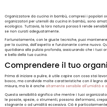
Organizzatore da cucina in bambù, compresi i popolari o
organizzatori per utensili da cucina in bambù, sono amati p
ecologico. Tuttavia, la loro natura porosa li rende sensibil
se non curati adeguatamente.
Fortunatamente, con le giuste tecniche, puoi mantenere i
per la cucina, dall'aspetto e funzionante come nuovo. Q
quotidiana alla pulizia profonda, assicurando che i tuoi
e bella della tua cucina.
Comprendere il tuo organ
Prima di iniziare a pulire, è utile capire con cosa stai la
bosco, ma condivide molte caratteristiche con il legno d
misura, ma lo è anche
altamente sensibile all'umidità e a
Questa sensibilità significa che mentre i tuoi organizza
le posate, spezie, o strumenti, possono deformarsi, crep
stagnante o ad umidità eccessiva. Ciò è particolarmente