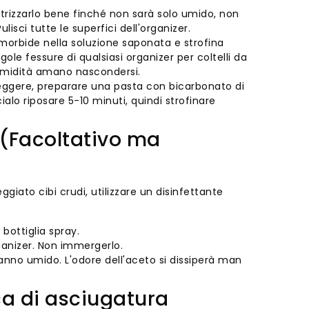
 strizzarlo bene finché non sarà solo umido, non
sci tutte le superfici dell'organizer.
le morbide nella soluzione saponata e strofina
gole fessure di qualsiasi organizer per coltelli da
l'umidità amano nascondersi.
eggere, preparare una pasta con bicarbonato di
ialo riposare 5-10 minuti, quindi strofinare
 (Facoltativo ma
giato cibi crudi, utilizzare un disinfettante
bottiglia spray.
ganizer. Non immergerlo.
panno umido. L'odore dell'aceto si dissiperà man
ica di asciugatura