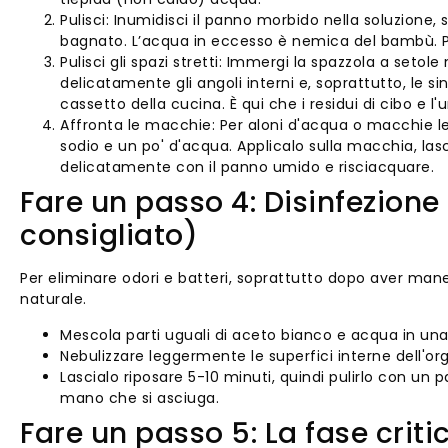
Pulisci: Inumidisci il panno morbido nella soluzione,
bagnato. L’acqua in eccesso è nemica del bambù. Puli
Pulisci gli spazi stretti: Immergi la spazzola a seto
delicatamente gli angoli interni e, soprattutto, le sin
cassetto della cucina. È qui che i residui di cibo e 
Affronta le macchie: Per aloni d'acqua o macchie l
sodio e un po' d'acqua. Applicalo sulla macchia, lasc
delicatamente con il panno umido e risciacquare.
Fare un passo 4: Disinfezione
consigliato)
Per eliminare odori e batteri, soprattutto dopo aver maneg
naturale.
Mescola parti uguali di aceto bianco e acqua in una 
Nebulizzare leggermente le superfici interne dell'or
Lascialo riposare 5-10 minuti, quindi pulirlo con un 
mano che si asciuga.
Fare un passo 5: La fase crit