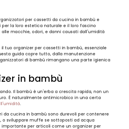
rganizzatori per cassetti da cucina in bambù e
er la loro estetica naturale e il loro fascino
i alle macchie, odori, e danni causati dall'umidità
l tuo organizer per cassetti in bambù, essenziale
uesta guida copre tutto, dalla manutenzione
 organizzatori di bambù rimangano una parte igienica
izer in bambù
vorando. Il bambù è un'erba a crescita rapida, non un
uro. È naturalmente antimicrobico in una certa
ll'umidità
.
tori da cucina in bambù sono durevoli per contenere
a, o sviluppare muffe se sottoposti ad acqua
 importante per articoli come un organizer per