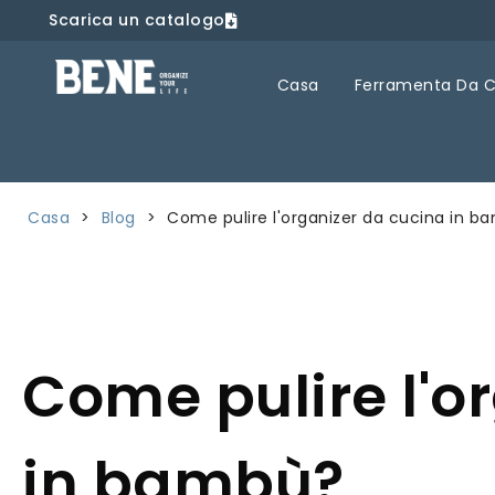
Scarica un catalogo
Casa
Ferramenta Da 
Casa
>
Blog
>
Come pulire l'organizer da cucina in b
Come pulire l'o
in bambù?