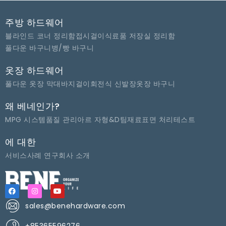
주방 하드웨어
블라인드 코너 정리함
접시걸이
식료품 저장실 정리함
풀다운 바구니
병/빵 바구니
옷장 하드웨어
풀다운 옷장 막대
바지걸이
회전식 신발장
옷장 바구니
왜 베네인가?
MPG 시스템
품질 관리
아르 자형&D팀
재료
표면 처리
테스트
에 대한
서비스
사례 연구
회사 소개
sales@benehardware.com
+85365596276