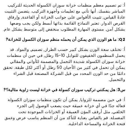
أ: تم تصميم معظم منظمات خزانة سوزان الكسولة الحديثة للتركيب
المباشر بنفسك. أنها تأتي مع تعليمات وأجهزة التركيب. يتضمن التثبيت
عادةً القياس, تثبيت الأقواس على جوانب الخزانة أو القاعدة, وإرفاق
القرص الدوار. تعتبر النماذج القائمة بذاتها أبسط ولكن يجب وضعها
بشكل آمن. مستوى المهارة المطلوب منخفض إلى متوسط ​​بشكل عام.
Q2: ما هو الوزن الذي يمكن أن يحمله منظم سوزان الكسول للخزانة?
أ: تختلف سعة الوزن بشكل كبير حسب الطراز, تصميم, والمواد. قد
يحمل المنظمون الخفيفون للتوابل 10-15 رطل, في حين أن منظمات
خزانة سوزان الكسولة شديدة التحمل والمصممة للأواني والمقالي
يمكن أن تحمل في كثير من الأحيان 50 رطل أو أكثر لكل طبقة. تحقق
دائمًا من حد الوزن المحدد من قبل الشركة المصنعة قبل الشراء
والتحميل.
س3: هل يمكنني تركيب سوزان كسولة في خزانة ليست زاوية مثالية؟?
أ: في حين مصممة للزوايا, يمكن أن تكون منظمات سوزان الكسولة
فعالة جدًا في أي خزانة عميقة حيث يصعب الوصول إلى الجزء
الخلفي, مثل أرفف المؤن العميقة أو الخزانات الموجودة تحت
المغسلة. قم بالقياس بعناية للتأكد من أن المنظم يناسب عرض وعمق
فتحة الخزانة والمساحة الداخلية.