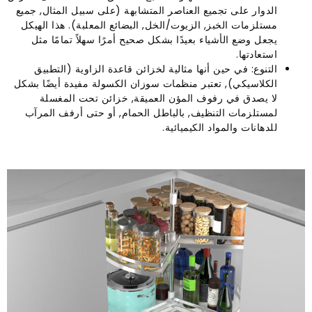
الدوار على تجميع العناصر المتشابهة (على سبيل المثال, جميع
مستلزمات الخبز, الزيوت/الخل, البضائع المعلبة). هذا الهيكل
يجعل وضع الأشياء بعيدًا بشكل صحيح أمرًا سهلاً تمامًا مثل
استعادتها.
التنوع: في حين أنها مثالية لخزائن قاعدة الزاوية (التطبيق
الكلاسيكي), تعتبر منظمات سوزان الكسولة مفيدة أيضًا بشكل
لا يصدق في رفوف المؤن العميقة, خزائن تحت المغسلة
لمستلزمات التنظيف, بالباطل الحمام, أو حتى أرفف المرآب
للدهانات والمواد الكيميائية.