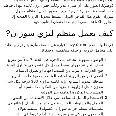
تبدأ خزانة الزاوية المظلمة هذه بالتنظيم ولكنها تصبح ثقبًا أسودًا
فوضويًا. العثور على أي شيء يبدو وكأنه حفر أثري, كاملة مع الإحباط.
هذه المساحة المهدرة تهزم تنظيم المطبخ. الحل? منظم كسول
سوزان. يقوم هذا القرص الدوار البسيط بتحويل الزوايا الصعبة إلى
محاور للكفاءة. ننسى الإحباط; احتضان التناوب جهد.
كيف يعمل منظم ليزي سوزان?
في قلبها, منظم Lazy Susan عبارة عن منصة دوارة, يتم تركيبها عادة
على محامل كروية أو حلقة منخفضة الاحتكاك.
الوصول بسهولة: بحاجة إلى الجرة في الخلف? بدلاً من تفريغ
نصف الخزانة, دوران بسيط يجعل كل عنصر في متناول اليد عند
فتح الخزانة. لا مزيد من التمدد, اجهاد, أو يطرق الأشياء.
أقصى قدر من الرؤية: لم تعد العناصر مخفية خلف الآخرين.
يمنحك التدوير السريع رؤية كاملة بزاوية 360 درجة لكل شيء
مخزن داخل الزاوية. لا مزيد من المكونات المنسية أو
المشتريات المكررة الكامنة غير المرئية.
الاستخدام الأمثل للمساحة: من خلال الاستفادة من العمق
الكامل والمستويات المتدرجة في كثير من الأحيان (شائع في
تصميمات منظم خزانة سوزان الكسولة), يستفيد هؤلاء
المنظمون من كل شبر من مساحة الزاوية, بما في ذلك