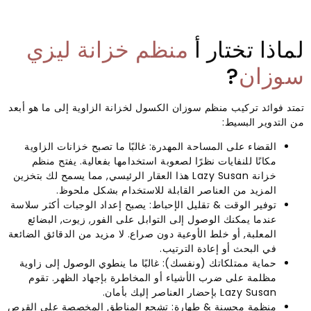
لماذا تختار أ
منظم خزانة ليزي
سوزان
?
تمتد فوائد تركيب منظم سوزان الكسول لخزانة الزاوية إلى ما هو أبعد
من التدوير البسيط:
القضاء على المساحة المهدرة: غالبًا ما تصبح خزانات الزاوية
مكانًا للنفايات نظرًا لصعوبة استخدامها بفعالية. يفتح منظم
خزانة Lazy Susan هذا العقار الرئيسي, مما يسمح لك بتخزين
المزيد من العناصر القابلة للاستخدام بشكل ملحوظ.
توفير الوقت & تقليل الإحباط: يصبح إعداد الوجبات أكثر سلاسة
عندما يمكنك الوصول إلى التوابل على الفور, زيوت, البضائع
المعلبة, أو خلط الأوعية دون صراع. لا مزيد من الدقائق الضائعة
في البحث أو إعادة الترتيب.
حماية ممتلكاتك (ونفسك): غالبًا ما ينطوي الوصول إلى زاوية
مظلمة على ضرب الأشياء أو المخاطرة بإجهاد الظهر. تقوم
Lazy Susan بإحضار العناصر إليك بأمان.
منظمة محسنة & طهارة: تشجع المناطق المخصصة على القرص