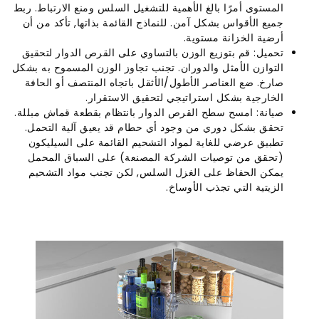
المستوى أمرًا بالغ الأهمية للتشغيل السلس ومنع الارتباط. ربط
جميع الأقواس بشكل آمن. للنماذج القائمة بذاتها, تأكد من أن
أرضية الخزانة مستوية.
تحميل: قم بتوزيع الوزن بالتساوي على القرص الدوار لتحقيق
التوازن الأمثل والدوران. تجنب تجاوز الوزن المسموح به بشكل
صارخ. ضع العناصر الأطول/الأثقل باتجاه المنتصف أو الحافة
الخارجية بشكل استراتيجي لتحقيق الاستقرار.
صيانة: امسح سطح القرص الدوار بانتظام بقطعة قماش مبللة.
تحقق بشكل دوري من وجود أي حطام قد يعيق آلية التحمل.
تطبيق عرضي للغاية لمواد التشحيم القائمة على السيليكون
(تحقق من توصيات الشركة المصنعة) على السباق المحمل
يمكن الحفاظ على الغزل السلس, لكن تجنب مواد التشحيم
الزيتية التي تجذب الأوساخ.