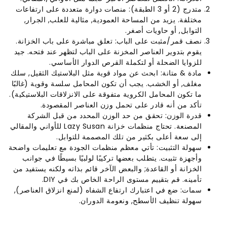
متدرج (2 أو 3 الطبقة): منصات دوارة متعددة على ارتفاعات
مختلفة. يزيد من المساحة العمودية, مثالية للعلب, الجرار,
التوابل, أو حاويات أصغر.
نصف قمر/مثبت على الباب: تعلق مباشرة على باب الخزانة.
يقوم بتدوير العناصر المخزنة على الباب لتظهر عند فتحه. جيد
للزوايا الضحلة أو لتكملة القرص الدوار الأساسي.
مادة & متانة: ابحث عن مواد قوية مثل البلاستيك الثقيل, سلك
مغلف, أو الخشب. يجب أن تكون المحامل سلسة وقوية (غالبًا
ما تكون المحامل الكروية متفوقة على الانزلاقات البلاستيكية).
تأكد من أنه قادر على تحمل وزن العناصر المقصودة.
قدرة الوزن: تحقق من حد الوزن المحدد من قبل الشركة
المصنعة. تحتاج منظمات خزانة Lazy Susan للأواني والمقالي
إلى سعة أعلى بكثير من تلك المصممة للتوابل.
سهولة التثبيت: تأتي معظم منظمات الجودة مع تعليمات واضحة
وأجهزة تثبيت. يتطلب بعضها تركيبًا لولبيًا بسيطًا في جوانب
الخزانة أو القاعدة; والبعض الآخر قائم بذاته ولكنه يستفيد من
تأمينه. قم بتقييم مستوى الراحة الخاص بك في DIY.
سمات: ضع في اعتبارك ارتفاع الشفاه (لمنع انزلاق العناصر),
سهولة تنظيف الأسطح, ونعومة الدوران.