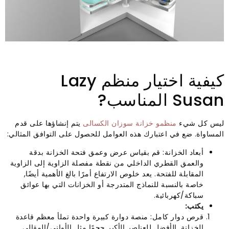
كيفية اختيار منظم Lazy
Susan المناسب?
ليس كل شيء
منظمو خزانة سوزان الكسالى
يتم إنشاؤها على قدم
المساواة. ضع في اعتبارك هذه العوامل للحصول على التوافق المثالي:
أبعاد الخزانة: قم بقياس عرض وعمق فتحة الخزانة بدقة
والعمق القطري الداخلي من نقطة مفصلة الزاوية إلى الزاوية
المقابلة للفتحة. يعد خلوص الارتفاع أمرًا بالغ الأهمية أيضًا,
خاصة بالنسبة للنماذج المتدرجة أو الخزانات التي بها عوائق
سباكة/كهربائية.
يكتب:
قرص دوار كامل: منصة دوارة كبيرة واحدة تملأ معظم قاعدة
الخزانة. الأفضل للعناصر الأكبر حجمًا مثل الأواني/المقالي.