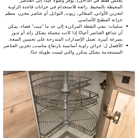
يجلس فقط في الداخل), يوفر وصولاً جيدًا إلى العناصر
المحيطة بالمحيط. رائعة للاستخدام في خزانات قاعدة الزاوية
لتخزين الأواني, المقالي, زيوت, التوابل, أو عناصر مخزن. منظم
خزانة المطبخ الأساسي.
سلبيات: تبقى النقطة المركزية إلى حد ما “ميت” فضاء. يمكن
أن تتدافع العناصر أحيانًا إذا كانت محملة بشكل زائد أو تدور
بسرعة كبيرة. تعمل الإصدارات المتدرجة على تحسين السعة.
الأفضل ل: خزائن زاوية أساسية بارتفاع مناسب, تخزين العناصر
المستخدمة بشكل متكرر والتي ليست طويلة جدًا.