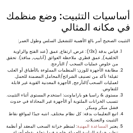
أساسيات التثبيت: وضع منظمك
في مكانه المثالي
التثبيت الصحيح أمر بالغ الأهمية للتشغيل السلس وطول العمر:
قياس بدقة (3x!): عرض, ارتفاع, عمق (عند الفتح والزاوية
الخلفية), عمق قطري. ملاحظة العوائق (أنابيب, منافذ). تحقق
من خلوص عمليات السحب / التأرجح.
مطابقة الأجهزة للوزن: المنظمات المملوءة بالأطباق أو العلب
ثقيلة! تأكد من تصنيف الشرائح/المحامل المضمنة للحمل.
لعمليات السحب/التأرجح, الأجهزة المعدنية القوية غير قابلة
للتفاوض.
مستوى & راسيا هو باراماونت: استخدم المستوى أثناء التثبيت.
تتسبب الخزانات الملتوية أو الأجهزة غير المحاذاة في حدوث
فشل مبكر ومبكر.
اتبع التعليمات بدقة: كل نظام مختلف. انتبه جيدًا لمواقع نقاط
التثبيت والتعديلات.
يعتبر
المساعدة المهنية
: لمنظم خزانة السحب المعقد أو أنظمة
تنظيم خزانة الزاوية العمياء, خاصة فيما يتعلق بقطع أجزاء