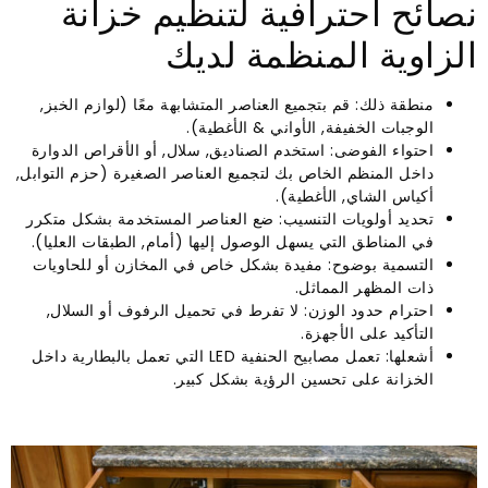
نصائح احترافية لتنظيم خزانة
الزاوية المنظمة لديك
منطقة ذلك: قم بتجميع العناصر المتشابهة معًا (لوازم الخبز,
الوجبات الخفيفة, الأواني & الأغطية).
احتواء الفوضى: استخدم الصناديق, سلال, أو الأقراص الدوارة
داخل المنظم الخاص بك لتجميع العناصر الصغيرة (حزم التوابل,
أكياس الشاي, الأغطية).
تحديد أولويات التنسيب: ضع العناصر المستخدمة بشكل متكرر
في المناطق التي يسهل الوصول إليها (أمام, الطبقات العليا).
التسمية بوضوح: مفيدة بشكل خاص في المخازن أو للحاويات
ذات المظهر المماثل.
احترام حدود الوزن: لا تفرط في تحميل الرفوف أو السلال,
التأكيد على الأجهزة.
أشعلها: تعمل مصابيح الحنفية LED التي تعمل بالبطارية داخل
الخزانة على تحسين الرؤية بشكل كبير.