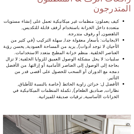
المتدرجون
كيف يعملون: منظمات غير ميكانيكية تعمل على إنشاء مستويات
متعددة داخل الخزانة باستخدام أرفف قابلة للتكديس,
الناهضون, أو رفوف متدرجة.
الايجابيات: بأسعار معقولة جدا, سهلة التركيب (في كثير من
الأحيان لا توجد أدوات), يزيد من المساحة العمودية, يحسن رؤية
العناصر الخلفية. منظم خزانة المطبخ متعدد الاستخدامات.
سلبيات: لا يحل مشكلة الوصول العميق للزوايا الخلفية; لا تزال
بحاجة إلى الوصول إلى العناصر الأمامية أو إزالتها. من الأفضل
دمجه مع الدوران أو السحب للحصول على أقصى قدر من
التأثير.
الأفضل ل: خزائن زاوية الحائط (خاصة بالنسبة للأطباق,
نظارات, صناديق الطعام), تكملة المنظمات الميكانيكية في
الخزانات الأساسية, ترقيات صديقة للميزانية.