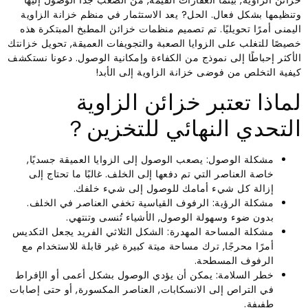
خزائن الزاوية, بينما العقارات القيمة, من الصعب جدًا الوصول إليها
وتنظيمها بشكل فعال. الحل? يعد الاستثمار في منظم خزانة الزاوية
اليمنى أمرًا تحويليًا. تم تصميم منظمات خزائن المطبخ المبتكرة هذه
خصيصًا للتغلب على الزوايا الصعبة والتجويفات العميقة, تحويل خزانتك
الأكثر إحباطًا إلى نموذج من الكفاءة وإمكانية الوصول. دعونا نستكشف
كيفية التخلص من فوضى خزانة الزاوية إلى الأبد!
لماذا تعتبر خزائن الزاوية
التحدي النهائي للتخزين？
مشكلة الوصول: يصعب الوصول إلى الزوايا العميقة جسديًا,
خاصة العناصر التي تم دفعها إلى الخلف. غالبًا ما تحتاج إلى
إزالة كل شيء أمامك للوصول إلى شيء خلفك.
مشكلة الرؤية: الرفوف القياسية تخفي العناصر في الخلف.
بدون ضوء وسهولة الوصول, الأشياء تُنسى وتنتهي.
مشكلة المساحة المهدرة: الشكل الثلاثي الفريد يجعل التكديس
أمرًا محرجًا, ترك مساحة ميتة كبيرة غير قابلة للاستخدام مع
الرفوف المسطحة.
خطر السلامة: يمكن أن يؤدي الوصول بشكل أعمى أو الإفراط
في التراص إلى الانسكابات, العناصر المكسورة, أو حتى إصابات
طفيفة.