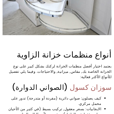
أنواع منظمات خزانة الزاوية
يعتمد اختيار أفضل منظمات الخزانة لركنك بشكل كبير على نوع
الخزانة الخاصة بك, مقاس, ميزانية, والاحتياجات. وفيما يلي تفصيل
للأنواع الأكثر فعالية:
سوزان كسول
(الصواني الدوارة)
كيف يعملون: صواني دائرية (مفردة أو متدرجة) تدور على
محمل مركزي.
الايجابيات: بسعر معقول, تركيب بسيط (في كثير من الأحيان