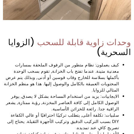
وحدات زاوية قابلة للسحب
(الزوايا
السحرية)
كيف يعملون: نظام متطور من الرفوف الملحقة بمسارات
معدنية متينة. عندما تفتح باب الخزانة, تقوم بسحب الوحدة
بأكملها بسلاسة للخارج وقاب قوسين أو أدنى, وبذلك يتم عرض
المحتويات العميقة بالكامل والوصول إليها. هذا هو منظم الخزانة
المثالي للزوايا.
الايجابيات: يزيد من استخدام المساحة بشكل لا يصدق, يوفر
الوصول الكامل إلى كافة العناصر المخزنة, رؤية ممتازة, يشعر
الراقية جدا. رائعة للخزائن الأساسية.
سلبيات: تكلفة أعلى, يتطلب تركيبًا احترافيًا أو عالي الكفاءة
DIY بسبب التركيب الدقيق وتركيب الأجهزة الثقيلة. يحتاج إلى
تصريح كافٍ عند تمديده.