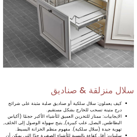
سلال منزلقة & صناديق
كيف يعملون: سلال سلكية أو صناديق صلبة مثبتة على شرائح
درج متينة تسحب للخارج بشكل مستقيم.
الايجابيات: ممتاز للتخزين العميق للأشياء الأكبر حجمًا (أكياس
البطاطس, البصل, علب كبيرة), يتيح سهولة الوصول إلى الخلف,
تهوية جيدة (سلال سلكية). مفهوم منظم الخزانة البسيط.
سلبيات: أقل كفاءة بالنسبة للأشياء الصغيرة جدًا التي يمكن أن