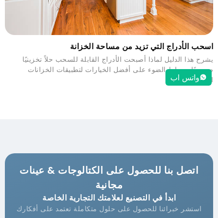
اسحب الأدراج التي تزيد من مساحة الخزانة
يشرح هذا الدليل لماذا أصبحت الأدراج القابلة للسحب حلاً تخزينيًا
ضروريًا ويسلط الضوء على أفضل الخيارات لتطبيقات الخزانات
واتس اب
المختلفة.
اتصل بنا للحصول على الكتالوجات & عينات
مجانية
ابدأ في التصنيع لعلامتك التجارية الخاصة
استشر خبرائنا للحصول على حلول متكاملة تعتمد على أفكارك