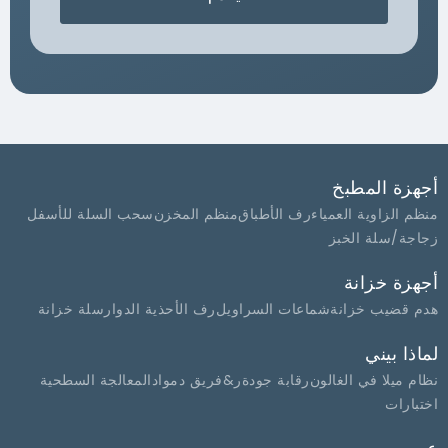
أجهزة المطبخ
منظم الزاوية العمياء
رف الأطباق
منظم المخزن
سحب السلة للأسفل
زجاجة/سلة الخبز
أجهزة خزانة
هدم قضيب خزانة
شماعات السراويل
رف الأحذية الدوار
سلة خزانة
لماذا بيني
نظام ميلا في الغالون
رقابة جودة
ر&فريق د
مواد
المعالجة السطحية
اختبارات