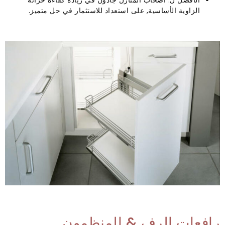
الأفضل ل: أصحاب المنازل جادون في زيادة كفاءة خزانة
الزاوية الأساسية, على استعداد للاستثمار في حل متميز.
رافعات الرف & المنظمون