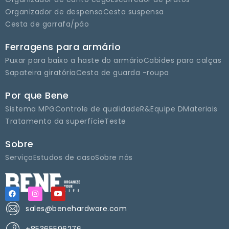
Organizador de despensa
Cesta suspensa
Cesta de garrafa/pão
Ferragens para armário
Puxar para baixo a haste do armário
Cabides para calças
Sapateira giratória
Cesta de guarda -roupa
Por que Bene
Sistema MPG
Controle de qualidade
R&Equipe D
Materiais
Tratamento da superfície
Teste
Sobre
Serviço
Estudos de caso
Sobre nós
sales@benehardware.com
+85365596276