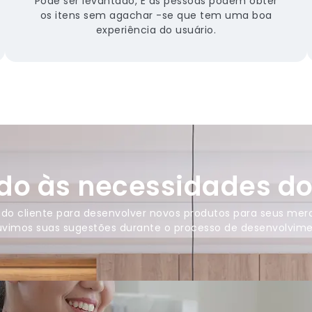
Pode ser levantado, E as pessoas podem obter
os itens sem agachar -se que tem uma boa
experiência do usuário.
do às necessidades do 
k do cliente para desenvolver novos produtos para seus m
vimos suas sugestões durante o processo de desenvolvime