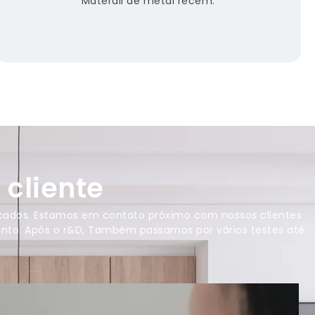
Materail de metal recém.
cliente
ercados. Estamos em contato próximo com nossos clientes
nto. Após o r&D, Também passamos por vários testes até