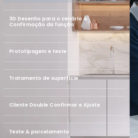
3D Desenho para o cenário &
Confirmação da função
Prototipagem e teste
Tratamento de superfície
Cliente Double Confirmar e Ajuste
Teste & parcelamento