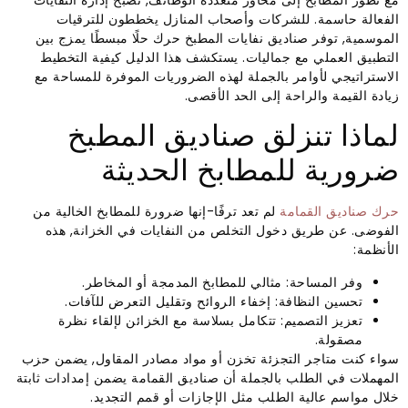
مع تطور المطابخ إلى محاور متعددة الوظائف, تصبح إدارة النفايات
الفعالة حاسمة. للشركات وأصحاب المنازل يخططون للترقيات
الموسمية, توفر صناديق نفايات المطبخ حرك حلًا مبسطًا يمزج بين
التطبيق العملي مع جماليات. يستكشف هذا الدليل كيفية التخطيط
الاستراتيجي لأوامر بالجملة لهذه الضروريات الموفرة للمساحة مع
زيادة القيمة والراحة إلى الحد الأقصى.
لماذا تنزلق صناديق المطبخ
ضرورية للمطابخ الحديثة
حرك صناديق القمامة
لم تعد ترفًا-إنها ضرورة للمطابخ الخالية من
الفوضى. عن طريق دخول التخلص من النفايات في الخزانة, هذه
الأنظمة:
وفر المساحة: مثالي للمطابخ المدمجة أو المخاطر.
تحسين النظافة: إخفاء الروائح وتقليل التعرض للآفات.
تعزيز التصميم: تتكامل بسلاسة مع الخزائن لإلقاء نظرة
مصقولة.
سواء كنت متاجر التجزئة تخزن أو مواد مصادر المقاول, يضمن حزب
المهملات في الطلب بالجملة أن صناديق القمامة يضمن إمدادات ثابتة
خلال مواسم عالية الطلب مثل الإجازات أو قمم التجديد.