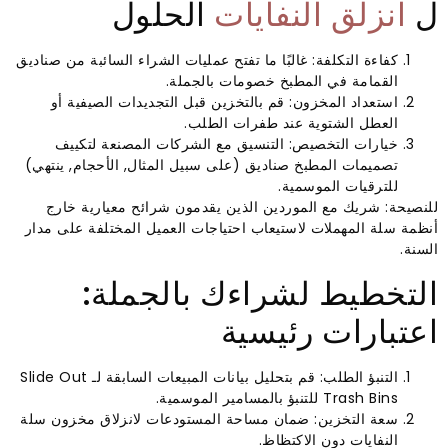
ل
انزلق النفايات
الحلول
كفاءة التكلفة: غالبًا ما تفتح عمليات الشراء السائبة من صناديق
القمامة في المطبخ خصومات بالجملة.
استعداد المخزون: قم بالتخزين قبل التجديدات الصيفية أو
العطل الشتوية عند طفرات الطلب.
خيارات التخصيص: التنسيق مع الشركات المصنعة لتكييف
تصميمات المطبخ صناديق (على سبيل المثال, الأحجام, ينتهي)
للترقيات الموسمية.
للنصيحة: شريك مع الموردين الذين يقدمون شرائح معيارية خارج
أنظمة سلة المهملات لاستيعاب احتياجات العميل المختلفة على مدار
السنة.
التخطيط لشراءك بالجملة:
اعتبارات رئيسية
التنبؤ الطلب: قم بتحليل بيانات المبيعات السابقة لـ Slide Out
Trash Bins للتنبؤ بالمسامير الموسمية.
سعة التخزين: ضمان مساحة المستودعات لانزلاق مخزون سلة
النفايات دون الاكتظاظ.