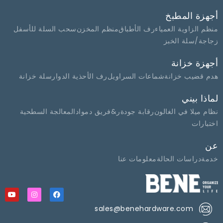
أجهزة المطبخ
منظم الزاوية العمياء
رف الأطباق
منظم المخزن
سحب السلة للأسفل
زجاجة/سلة الخبز
أجهزة خزانة
هدم قضيب خزانة
شماعات السراويل
رف الأحذية الدوار
سلة خزانة
لماذا بيني
نظام ميلا في الغالون
رقابة جودة
ر&فريق د
مواد
المعالجة السطحية
اختبارات
عن
خدمة
دراسات الحالة
معلومات عنا
sales@benehardware.com