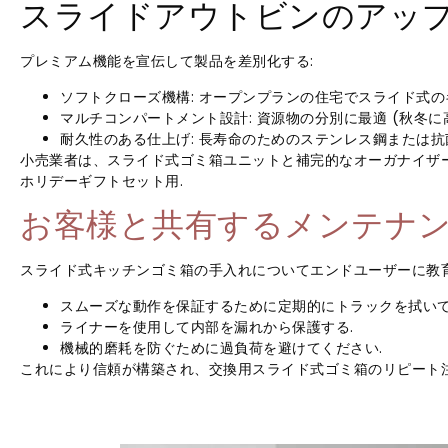
スライドアウトビンのアップグ
プレミアム機能を宣伝して製品を差別化する:
ソフトクローズ機構: オープンプランの住宅でスライド式の
マルチコンパートメント設計: 資源物の分別に最適 (秋冬に
耐久性のある仕上げ: 長寿命のためのステンレス鋼または抗
小売業者は、スライド式ゴミ箱ユニットと補完的なオーガナイザーを
ホリデーギフトセット用.
お客様と共有するメンテナ
スライド式キッチンゴミ箱の手入れについてエンドユーザーに教育
スムーズな動作を保証するために定期的にトラックを拭いて
ライナーを使用して内部を漏れから保護する.
機械的磨耗を防ぐために過負荷を避けてください.
これにより信頼が構築され、交換用スライド式ゴミ箱のリピート注