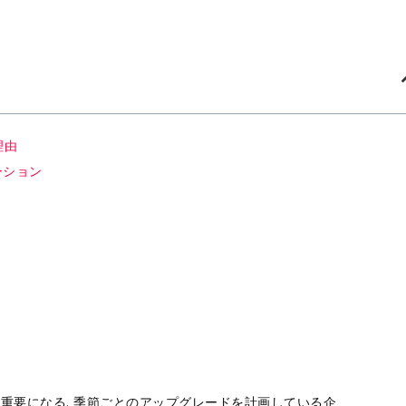
理由
ーション
重要になる. 季節ごとのアップグレードを計画している企