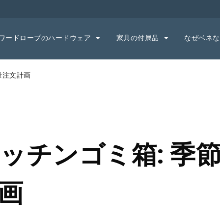
ワードローブのハードウェア
家具の付属品
なぜベネな
量注文計画
ッチンゴミ箱: 季
画