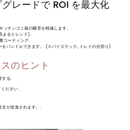
レードで ROI を最大化
キッチンゴミ箱の騒音を軽減します。.
高まるトレンド).
菌コーティング.
バンドルできます。 (スパイスラック, トレイの仕切り)
ンスのヒント
する:
ください.
文が促進されます。.