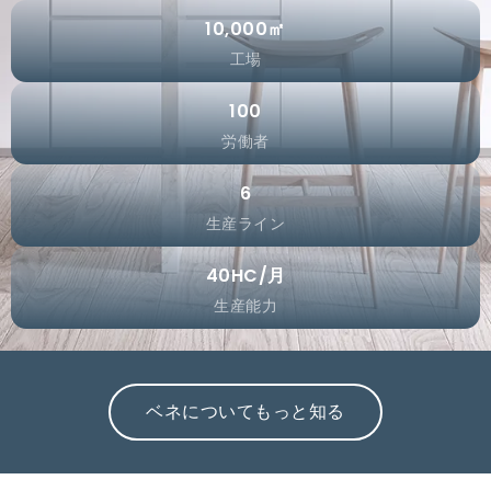
10,000
㎡
工場
100
労働者
6
生産ライン
40
HC/月
生産能力
ベネについてもっと知る