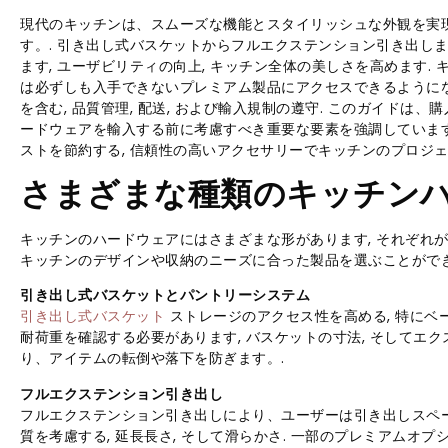
現代のキッチンは、スムーズな機能とスタイリッシュな外観を実
す。. 引き出し式バスケットからフルエクステンション引き出しま
ます, ユーザビリティの向上, キッチン全体の美しさを高めます
は必ずしも入手できないプレミアム製品にアクセスできるようになり
を含む, 品質管理, 配送, および輸入規制の遵守. このガイドは
ードウェアを輸入する前に考慮すべき重要な要素を強調しています,
ストを節約する, 信頼性の高いアクセサリーでキッチンのプロジェ
さまざまな種類のキッチン
キッチンのハードウェアにはさまざまな形があります, それぞれが
キッチンのデザインや収納のニーズに合った製品を選ぶことができ
引き出し式バスケットとパントリーシステム
引き出し式バスケット
ストレージのアクセス性を高める, 特にベ
耐荷重を確認する必要があります, バスケットの寸法, そしてエ
り、アイテムの転倒や落下を防ぎます。.
フルエクステンション引き出し
フルエクステンション引き出しにより、ユーザーは引き出しスペー
質を考慮する, 延長長さ, そして滑らかさ. 一部のプレミアム