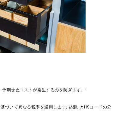
、予期せぬコストが発生するのを防ぎます。:
に基づいて異なる税率を適用します, 起源, とHSコードの分