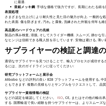
に最適.
亜鉛メッキ鋼
: 手頃な価格で強力ですが、長期にわたる錆
表面処理
さまざまな仕上げにより耐久性と見た目の魅力が向上. 一般的な処
れた表面. 傷を防ぎます, 汚れ, と腐食, 洗練された外観を何年も維
高品質のハードウェアの兆候
製品の厚み検査, 溶接, そしてスライダー機構. スムーズ, 静かな
なヒンジは信頼できる職人技を示しています. 安物は避ける, 薄
サプライヤーの検証と調達
適切なサプライヤーを見つけることで、輸入プロセスが成功するか
るには、次のガイドラインに従ってください:
研究プラットフォームと展示会
Alibaba などの評判の良い B2B プラットフォームを使用する
ともできます. 複数の見積もりとサンプルをリクエストして、品質
サプライヤー資格情報の検証
などの認定を確認してください。
ISO
, CE, またはその他の輸
する. 国際輸送で長い経験を持つサプライヤーは、よりスムーズ