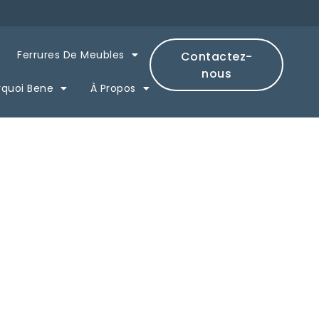
Ferrures De Meubles
Contactez-
nous
rquoi Bene
À Propos