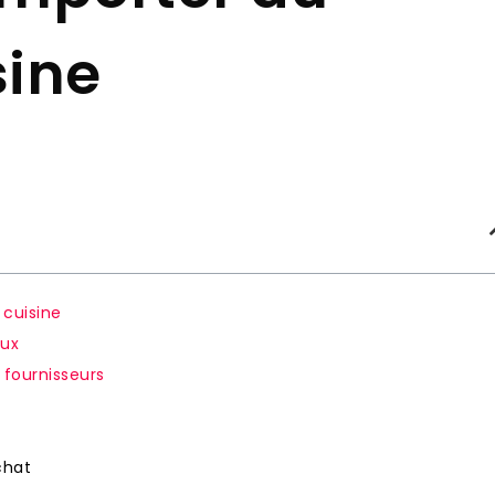
sine
 cuisine
aux
 fournisseurs
chat