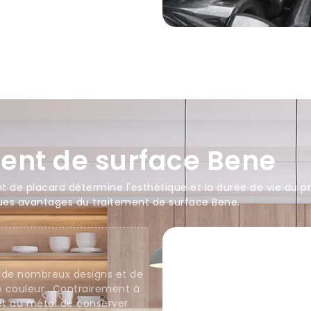
ent de surface Bene
 de placard détermine l'esthétique et la durée de vie du p
elques avantages du traitement de surface Bene.
 de nombreux designs et de
e couleur.. Contrairement à
et au métal de conserver