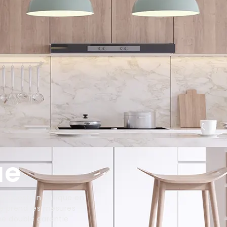
ue
ne question critique en
ne prend les mesures
ne double garantie