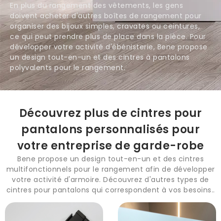
En plus du rangement des vêtements, les gens
doivent acheter d'autres boîtes de rangement pour
organiser des bijoux simples, cravates ou ceintures,
ce qui peut prendre plus de place dans la pièce. Pour
développer votre activité d'ébénisterie, Bene propose
un design tout-en-un et des cintres à pantalons
polyvalents pour le rangement.
Découvrez plus de cintres pour
pantalons personnalisés pour
votre entreprise de garde-robe
Bene propose un design tout-en-un et des cintres
multifonctionnels pour le rangement afin de développer
votre activité d'armoire. Découvrez d'autres types de
cintres pour pantalons qui correspondent à vos besoins..