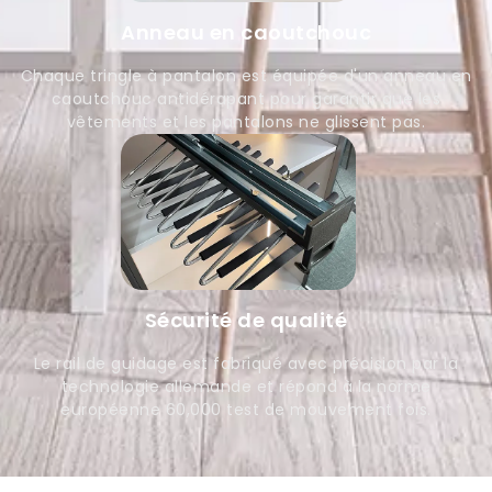
Anneau en caoutchouc
Chaque tringle à pantalon est équipée d'un anneau en
caoutchouc antidérapant pour garantir que les
vêtements et les pantalons ne glissent pas.
Sécurité de qualité
Le rail de guidage est fabriqué avec précision par la
technologie allemande et répond à la norme
européenne 60,000 test de mouvement fois.