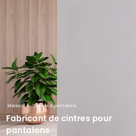
Maison
>
Cintres à pantalons
Fabricant de cintres pour
pantalons