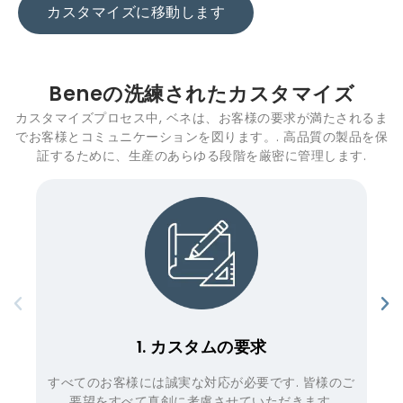
カスタマイズに移動します
Beneの洗練されたカスタマイズ
カスタマイズプロセス中, ベネは、お客様の要求が満たされるま
でお客様とコミュニケーションを図ります。. 高品質の製品を保
証するために、生産のあらゆる段階を厳密に管理します.
2. 機能確認
のご
校正前, rがあります&Dチームは、お客様からの関数
こ
の要求を確認します.