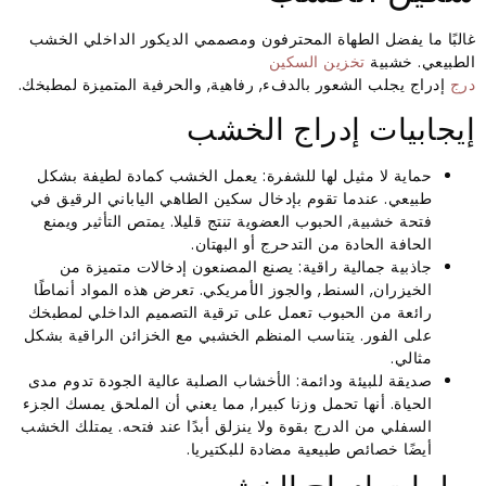
غالبًا ما يفضل الطهاة المحترفون ومصممي الديكور الداخلي الخشب
الطبيعي. خشبية
تخزين السكين
درج
إدراج يجلب الشعور بالدفء, رفاهية, والحرفية المتميزة لمطبخك.
إيجابيات إدراج الخشب
حماية لا مثيل لها للشفرة: يعمل الخشب كمادة لطيفة بشكل
طبيعي. عندما تقوم بإدخال سكين الطاهي الياباني الرقيق في
فتحة خشبية, الحبوب العضوية تنتج قليلا. يمتص التأثير ويمنع
الحافة الحادة من التدحرج أو البهتان.
جاذبية جمالية راقية: يصنع المصنعون إدخالات متميزة من
الخيزران, السنط, والجوز الأمريكي. تعرض هذه المواد أنماطًا
رائعة من الحبوب تعمل على ترقية التصميم الداخلي لمطبخك
على الفور. يتناسب المنظم الخشبي مع الخزائن الراقية بشكل
مثالي.
صديقة للبيئة ودائمة: الأخشاب الصلبة عالية الجودة تدوم مدى
الحياة. أنها تحمل وزنا كبيرا, مما يعني أن الملحق يمسك الجزء
السفلي من الدرج بقوة ولا ينزلق أبدًا عند فتحه. يمتلك الخشب
أيضًا خصائص طبيعية مضادة للبكتيريا.