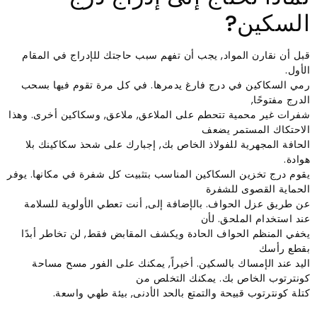
السكين?
قبل أن نقارن المواد, يجب أن تفهم سبب حاجتك للإدراج في المقام
الأول.
رمي السكاكين في درج فارغ يدمرها. في كل مرة تقوم فيها بسحب
الدرج مفتوحًا,
شفرات غير محمية تتحطم على الملاعق, ملاعق, وسكاكين أخرى. وهذا
الاحتكاك المستمر يضعف
الحافة المجهرية للفولاذ الخاص بك, إجبارك على شحذ سكاكينك بلا
هوادة.
يقوم درج تخزين السكاكين المناسب بتثبيت كل شفرة في مكانها. يوفر
الحماية القصوى للشفرة
عن طريق عزل الحواف. بالإضافة إلى, أنت تعطي الأولوية للسلامة
عند استخدام الملحق. لأن
يخفي المنظم الحواف الحادة ويكشف المقابض فقط, لن تخاطر أبدًا
بقطع رأسك
اليد عند الإمساك بالسكين. أخيراً, يمكنك على الفور مسح مساحة
كونترتوب الخاص بك. يمكنك التخلص من
كتلة كونترتوب قبيحة والتمتع بالحد الأدنى, بيئة طهي واسعة.