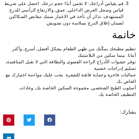
قم بقياس أدراجك: لا تخمن أبدًا حجم درجك. احصل على شريط
قياس وسجل العرض الداخلي, عمق, والارتفاع الرأسي للدرج
المستهدف. تذكر أن تأخذ في الاعتبار سمك مقابض السكاكين
لضمان إغلاق الدرج بسلاسة دون تشويش.
خاتمة
تنظيم مطبخك يمكّنك من طهي الطعام بشكل أفضل, أسرع, وأكثر
أمانا. بينما سكين من البلاستيك
توفر حشوات الأدراج الراحة القصوى والنظافة التي لا تقبل المنافسة,
تسليم إدراجات خشبية
جماليات فاخرة وحماية فائقة للشفرة. يجب عليك مواءمة اختيارك مع
الخاص بك
أسلوب الطبخ الشخصي, مجموعة السكين الخاصة بك, وعادات
التنظيف الخاصة بك.
يشارك: