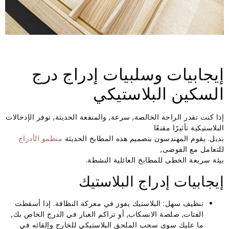
إيجابيات وسلبيات إدراج درج
السكين البلاستيكي
إذا كنت تقدر الراحة الخالصة, سرعة, والمنفعة الحديثة, توفر الإدخالات
البلاستيكية تأثيرًا مقنعًا
بديل. يقوم المهندسون بتصميم هذه المطابخ الحديثة
منظمو الأدراج
للتعامل مع الفوضى,
بيئة سريعة الخطى للمطابخ العائلية النشطة.
إيجابيات إدراج البلاستيك
تنظيف سهل: البلاستيك يفوز في معركة النظافة. إذا أسقطت
الفتات, صلصة الانسكاب, أو تراكم الغبار في الدرج الخاص بك,
ما عليك سوى سحب الملحق البلاستيكي للخارج وإلقائه في