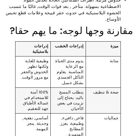
الاصطناعية بسهولة. متأخر , بعد فوات الوقت, غالبًا ما تتسبب
الحشوة البلاستيكية في حدوث حفر قبيحة وعلامات قطع تحبس
الأوساخ.
مقارنة وجها لوجه: ما يهم حقا?
ميزة
إدراجات الخشب
إدراجات
بلاستيكية
متانة
يدوم مدى الحياة
وظيفية للغاية
مع الرعاية
ولكنها تظهر
المناسبة. يقاوم
الخدوش والحفر
التآكل الجسدي
مع مرور الوقت.
بشكل جميل.
صحة & تنظيف
يتطلب المسح
100% آمنة
باليد. يحتاج إلى
للاستخدام في
تزييت في بعض
غسالة الأطباق.
الأحيان.
جهد للتعقيم.
جماليات
فاخر, دافيء,
أساسي, نفعية,
وطبيعية. يعزز
وحديثة. ينجز
المطابخ
المهمة.
المتميزة.