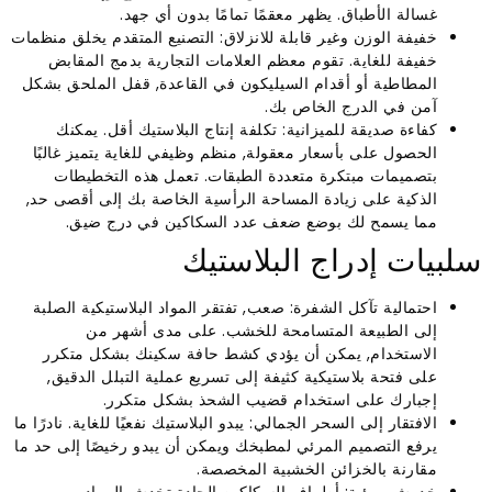
غسالة الأطباق. يظهر معقمًا تمامًا بدون أي جهد.
خفيفة الوزن وغير قابلة للانزلاق: التصنيع المتقدم يخلق منظمات
خفيفة للغاية. تقوم معظم العلامات التجارية بدمج المقابض
المطاطية أو أقدام السيليكون في القاعدة, قفل الملحق بشكل
آمن في الدرج الخاص بك.
كفاءة صديقة للميزانية: تكلفة إنتاج البلاستيك أقل. يمكنك
الحصول على بأسعار معقولة, منظم وظيفي للغاية يتميز غالبًا
بتصميمات مبتكرة متعددة الطبقات. تعمل هذه التخطيطات
الذكية على زيادة المساحة الرأسية الخاصة بك إلى أقصى حد,
مما يسمح لك بوضع ضعف عدد السكاكين في درج ضيق.
سلبيات إدراج البلاستيك
احتمالية تآكل الشفرة: صعب, تفتقر المواد البلاستيكية الصلبة
إلى الطبيعة المتسامحة للخشب. على مدى أشهر من
الاستخدام, يمكن أن يؤدي كشط حافة سكينك بشكل متكرر
على فتحة بلاستيكية كثيفة إلى تسريع عملية التبلل الدقيق,
إجبارك على استخدام قضيب الشحذ بشكل متكرر.
الافتقار إلى السحر الجمالي: يبدو البلاستيك نفعيًا للغاية. نادرًا ما
يرفع التصميم المرئي لمطبخك ويمكن أن يبدو رخيصًا إلى حد ما
مقارنة بالخزائن الخشبية المخصصة.
خدوش مرئية: أطراف السكاكين الحادة تخدش المواد