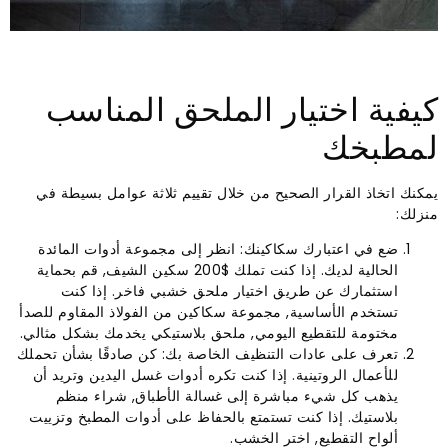
كيفية اختيار الملحق المناسب
لمطبخك
يمكنك اتخاذ القرار الصحيح من خلال تقييم ثلاثة عوامل بسيطة في
منزلك:
ضع في اعتبارك سكاكينك: انظر إلى مجموعة أدوات المائدة
الحالية لديك. إذا كنت تملك $200 سكين الشيف, قم بحماية
استثمارك عن طريق اختيار ملحق خشبي فاخر. إذا كنت
تستخدم الأساسية, مجموعة سكاكين من الفولاذ المقاوم للصدأ
مختومة للتقطيع اليومي, ملحق بلاستيكي يخدمك بشكل مثالي.
تعرف على عادات التنظيف الخاصة بك: كن صادقًا بشأن تحملك
للأعمال الروتينية. إذا كنت تكره أدوات غسل اليدين وتريد أن
يذهب كل شيء مباشرة إلى غسالة الأطباق, شراء منظم
بلاستيك. إذا كنت تستمتع بالحفاظ على أدوات المطبخ وتزييت
ألواح التقطيع, اختر الخشب.