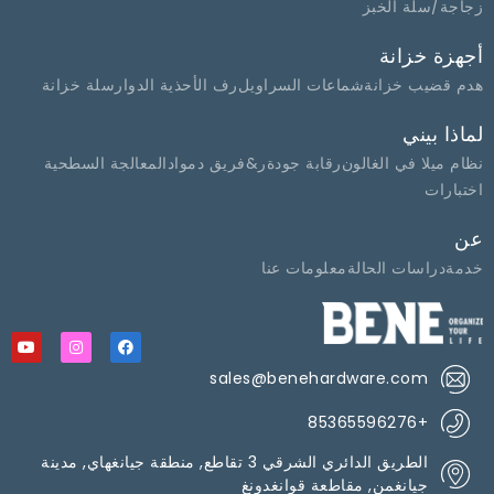
زجاجة/سلة الخبز
أجهزة خزانة
هدم قضيب خزانة
شماعات السراويل
رف الأحذية الدوار
سلة خزانة
لماذا بيني
نظام ميلا في الغالون
رقابة جودة
ر&فريق د
مواد
المعالجة السطحية
اختبارات
عن
خدمة
دراسات الحالة
معلومات عنا
sales@benehardware.com
+85365596276
الطريق الدائري الشرقي 3 تقاطع, منطقة جيانغهاي, مدينة
جيانغمن, مقاطعة قوانغدونغ