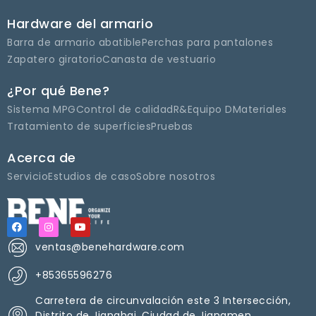
Hardware del armario
Barra de armario abatible
Perchas para pantalones
Zapatero giratorio
Canasta de vestuario
¿Por qué Bene?
Sistema MPG
Control de calidad
R&Equipo D
Materiales
Tratamiento de superficies
Pruebas
Acerca de
Servicio
Estudios de caso
Sobre nosotros
ventas@benehardware.com
+85365596276
Carretera de circunvalación este 3 Intersección,
Distrito de Jianghai, Ciudad de Jiangmen,