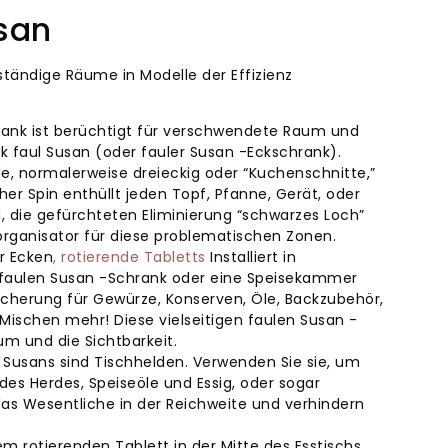
san
mständige Räume in Modelle der Effizienz
chrank ist berüchtigt für verschwendete Raum und
 faul Susan (oder fauler Susan -Eckschrank).
le, normalerweise dreieckig oder “Kuchenschnitte,”
her Spin enthüllt jeden Topf, Pfanne, Gerät, oder
, die gefürchteten Eliminierung “schwarzes Loch”
torganisator für diese problematischen Zonen.
r Ecken
, rotierende Tabletts
Installiert in
 faulen Susan -Schrank oder eine Speisekammer
eicherung für Gewürze, Konserven, Öle, Backzubehör,
Mischen mehr! Diese vielseitigen faulen Susan -
m und die Sichtbarkeit.
y Susans sind Tischhelden. Verwenden Sie sie, um
des Herdes, Speiseöle und Essig, oder sogar
as Wesentliche in der Reichweite und verhindern
em rotierenden Tablett in der Mitte des Esstischs