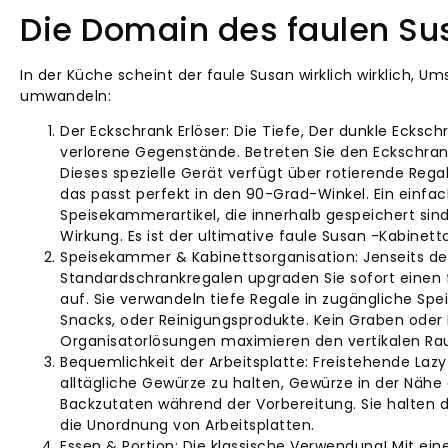
Die Domain des faulen Su
In der Küche scheint der faule Susan wirklich wirklich, U
umwandeln:
Der Eckschrank Erlöser: Die Tiefe, Der dunkle Ecks
verlorene Gegenstände. Betreten Sie den Eckschrank
Dieses spezielle Gerät verfügt über rotierende Rega
das passt perfekt in den 90-Grad-Winkel. Ein einfac
Speisekammerartikel, die innerhalb gespeichert sind
Wirkung. Es ist der ultimative faule Susan -Kabinet
Speisekammer & Kabinettsorganisation: Jenseits de
Standardschrankregalen upgraden Sie sofort einen
auf. Sie verwandeln tiefe Regale in zugängliche Sp
Snacks, oder Reinigungsprodukte. Kein Graben oder 
Organisatorlösungen maximieren den vertikalen Rau
Bequemlichkeit der Arbeitsplatte: Freistehende Laz
alltägliche Gewürze zu halten, Gewürze in der Nähe 
Backzutaten während der Vorbereitung. Sie halten d
die Unordnung von Arbeitsplatten.
Essen & Portion: Die klassische Verwendung! Mit ein