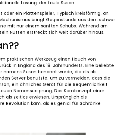
tionelle Lösung: der faule Susan.
t oder ein Plattenspieler, Typisch kreisförmig, an
le Mechanismus bringt Gegenstände aus dem schwer
orne mit nur einem sanften Schubs. Während am
ein Nutzen erstreckt sich weit darüber hinaus.
an??
esem praktischen Werkzeug einen Hauch von
ück in England des 18. Jahrhunderts. Eine beliebte
er namens Susan benannt wurde, die als als
enden Server benutzte, um zu vermeiden, dass die
son, ein ähnliches Gerät für die Bequemlichkeit
enauen Namensursprung, Das Kernkonzept einer
 als zeitlos erwiesen. Ursprünglich als
 Revolution kam, als es genial für Schränke