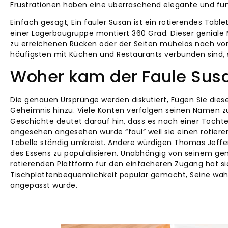
Frustrationen haben eine überraschend elegante und funk
Einfach gesagt, Ein fauler Susan ist ein rotierendes Tablet
einer Lagerbaugruppe montiert 360 Grad. Dieser genia
zu erreichenen Rücken oder der Seiten mühelos nach v
häufigsten mit Küchen und Restaurants verbunden sind, s
Woher kam der Faule Sus
Die genauen Ursprünge werden diskutiert, Fügen Sie di
Geheimnis hinzu. Viele Konten verfolgen seinen Namen zur
Geschichte deutet darauf hin, dass es nach einer Tocht
angesehen angesehen wurde “faul” weil sie einen rotier
Tabelle ständig umkreist. Andere würdigen Thomas Jeffer
des Essens zu populalisieren. Unabhängig von seinem g
rotierenden Plattform für den einfacheren Zugang hat sich
Tischplattenbequemlichkeit populär gemacht, Seine wahre
angepasst wurde.