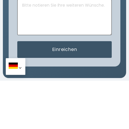
Einreichen
Küchenhardware
Blind Corner Organizer
Geschirrkorb
Speisekammer-Organizer
Korb nach unten ziehen
Flasche/Brotkorb