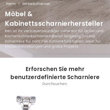
Heim
>
Möbelscharnier
Möbel &
Kabinettsscharnierhersteller
Ben ist Ihr vertrauenswürdiger Lieferant für Möbel und
Küchenschrankscharnier, Bietet langlebig, Präzise
Scharniere für nahtlose Schrankfunktionen. Ideal für
Massenbestellungen und große Projekte.
Erforschen Sie mehr
benutzerdefinierte Scharniere
Durchsuchen.