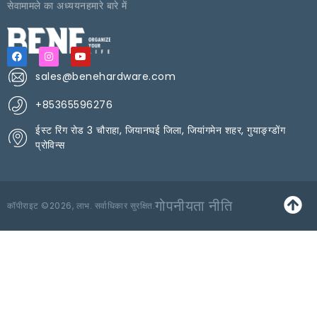
सेवा
मामले का अध्ययन
हमारे बारे में
sales@benehardware.com
+85365596276
ईस्ट रिंग रोड 3 चौराहा, जियानघई जिला, जियांगमेन शहर, गुयाङ्ग्डोंग
प्रोविन्स
गोपनीयता नीति
कॉपीराइट ©2026, लाभ. सर्वाधिकार सुरक्षित.