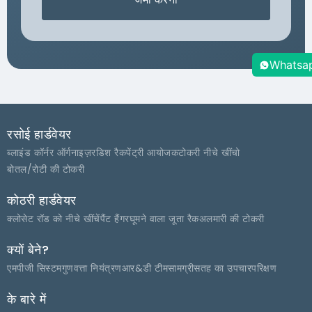
Whatsa
रसोई हार्डवेयर
ब्लाइंड कॉर्नर ऑर्गनाइज़र
डिश रैक
पेंट्री आयोजक
टोकरी नीचे खींचो
बोतल/रोटी की टोकरी
कोठरी हार्डवेयर
क्लोसेट रॉड को नीचे खींचें
पैंट हैंगर
घूमने वाला जूता रैक
अलमारी की टोकरी
क्यों बेने?
एमपीजी सिस्टम
गुणवत्ता नियंत्रण
आर&डी टीम
सामग्री
सतह का उपचार
परिक्षण
के बारे में