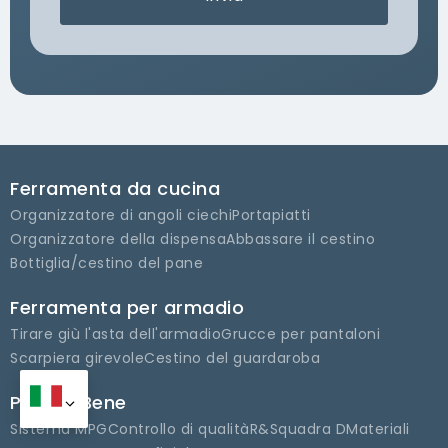
Ferramenta da cucina
Organizzatore di angoli ciechi
Portapiatti
Organizzatore della dispensa
Abbassare il cestino
Bottiglia/cestino del pane
Ferramenta per armadio
Tirare giù l'asta dell'armadio
Grucce per pantaloni
Scarpiera girevole
Cestino del guardaroba
Perchè Bene
Sistema MPG
Controllo di qualità
R&Squadra D
Materiali