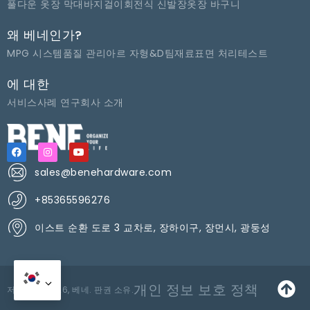
풀다운 옷장 막대
바지걸이
회전식 신발장
옷장 바구니
왜 베네인가?
MPG 시스템
품질 관리
아르 자형&D팀
재료
표면 처리
테스트
에 대한
서비스
사례 연구
회사 소개
sales@benehardware.com
+85365596276
이스트 순환 도로 3 교차로, 장하이구, 장먼시, 광둥성
개인 정보 보호 정책
저작권 © 2026, 베네. 판권 소유.