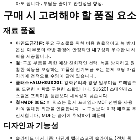
아도 됩니다., 부담을 줄이고 안전성을 향상.
구매 시 고려해야 할 품질 요소
재료 품질
아연도금강판:
주요 구조물을 위한 비용 효율적이고 녹 방지
옵션. 대부분의 주방 환경에 안정적인 내구성과 우수한 내하
력을 제공합니다..
철:
구조 부품을 위한 예산 친화적인 선택. 녹을 방지하고 원
활한 작동을 보장하는 고품질 전기도금 또는 분체 코팅 마감
처리에 전적으로 수명이 달려 있습니다..
클래스+ALU+SUS201:
강화유리와 경량 알루미늄 프레임으
로 모던한 미학을 구현한 조합입니다.. SUS201 스테인레스
스틸은 프리미엄 등급보다 내식성이 낮습니다..
철+MDF 보드:
이 믹스는 철제 프레임과 MDF 선반을 사용
하여 일체형 외관을 연출합니다.. 내구성보다 미적 매력을 우
선시합니다., MDF는 습기에 취약하기 때문에.
디자인과 기능성
슬라이드 메커니즘: 다단계 텔레스코픽 슬라이드 (전체 확