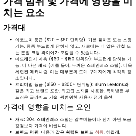
가격 범위 및 가격에 영향을 미
치는 요소
가격대
이코노미 등급 ($20 – $60 단위당): 기본 풀아웃 또는 스윙
기능, 종종 부드럽게 닫히지 않고. 재료에는 더 얇은 강철 또
는 분말 코팅 와이어가 포함될 수 있습니다..
미드레인지 계층 ($60 – $150 단위당): 부드럽게 닫히는 기
능, 더 나은 재료 (예를 들어, 두꺼운 스테인레스 스틸), 더욱
세련된 메커니즘. 이는 대부분의 도매 구매자에게 최적의 장
소입니다..
프리미엄 등급 ($150 – $300+ 단위당): Blum LeMans와
같은 최고 브랜드 포함, 최고급 소재를 사용한, 특허받은 부
드러운 글라이드 기술, 광범위한 사용자 정의 옵션.
가격에 영향을 미치는 요인
재료: 304 스테인레스 스틸은 알루미늄이나 전기 아연 도금
강철보다 가격이 비쌉니다..
브랜드 평판: 다음과 같은 확립된 브랜드
청동
, 헤펠레,