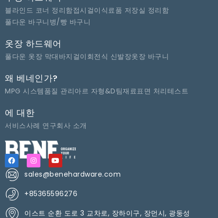
블라인드 코너 정리함
접시걸이
식료품 저장실 정리함
풀다운 바구니
병/빵 바구니
옷장 하드웨어
풀다운 옷장 막대
바지걸이
회전식 신발장
옷장 바구니
왜 베네인가?
MPG 시스템
품질 관리
아르 자형&D팀
재료
표면 처리
테스트
에 대한
서비스
사례 연구
회사 소개
sales@benehardware.com
+85365596276
이스트 순환 도로 3 교차로, 장하이구, 장먼시, 광둥성