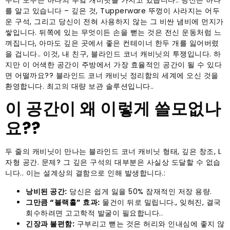
우리 모두는 하나의 부엌 캐비닛을 가지고 있습니다.. 당신은 하나
를 알고 있습니다 – 깊은 것, Tupperware 뚜껑이 사라지는 어두
운 구석, 그리고 당신이 전혀 사용하지 않는 그 비싼 냄비에 먼지가
쌓입니다. 뒤쪽에 있는 무엇이든 손을 뻗는 것은 전신 운동처럼 느
껴집니다, 아마도 깊은 곳에서 좋은 컨테이너 한두 개를 잃어버렸
을 겁니다.. 이것, 내 친구, 블라인드 코너 캐비닛의 투쟁입니다. 하
지만 이 어색한 공간이 주방에서 가장 효율적인 공간이 될 수 있다
면 어떨까요?? 블라인드 코너 캐비닛 정리함의 세계에 오신 것을
환영합니다. 최고의 대량 보관 솔루션입니다..
이 공간이 왜 이렇게 쓸모없나
요??
두 줄의 캐비닛이 만나는 블라인드 코너 캐비닛 형태, 깊은 창조, L
자형 공간. 문제? 그 깊은 구석의 대부분은 사실상 도달할 수 없습
니다.. 이는 설계상의 결함으로 인해 발생합니다.:
낭비된 공간:
당신은 쉽게 잃을 50% 잠재적인 저장 용량.
그만큼 “블랙홀” 효과:
물건이 뒤로 밀립니다., 잊혀진, 결국
회수하려면 고고학적 발굴이 필요합니다..
긴장과 불편함:
구부리고 뻗는 것은 허리와 인내심에 좋지 않