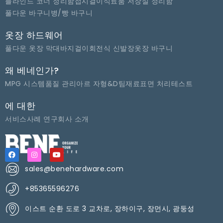
블라인드 코너 정리함
접시걸이
식료품 저장실 정리함
풀다운 바구니
병/빵 바구니
옷장 하드웨어
풀다운 옷장 막대
바지걸이
회전식 신발장
옷장 바구니
왜 베네인가?
MPG 시스템
품질 관리
아르 자형&D팀
재료
표면 처리
테스트
에 대한
서비스
사례 연구
회사 소개
sales@benehardware.com
+85365596276
이스트 순환 도로 3 교차로, 장하이구, 장먼시, 광둥성