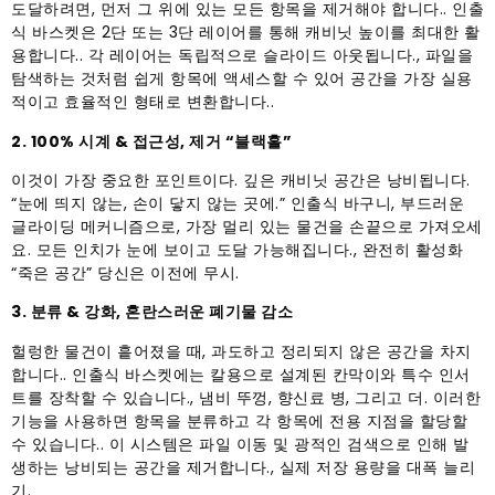
도달하려면, 먼저 그 위에 있는 모든 항목을 제거해야 합니다.. 인출
식 바스켓은 2단 또는 3단 레이어를 통해 캐비닛 높이를 최대한 활
용합니다.. 각 레이어는 독립적으로 슬라이드 아웃됩니다., 파일을
탐색하는 것처럼 쉽게 항목에 액세스할 수 있어 공간을 가장 실용
적이고 효율적인 형태로 변환합니다..
2. 100% 시계 & 접근성, 제거 “블랙홀”
이것이 가장 중요한 포인트이다. 깊은 캐비닛 공간은 낭비됩니다.
“눈에 띄지 않는, 손이 닿지 않는 곳에.” 인출식 바구니, 부드러운
글라이딩 메커니즘으로, 가장 멀리 있는 물건을 손끝으로 가져오세
요. 모든 인치가 눈에 보이고 도달 가능해집니다., 완전히 활성화
“죽은 공간” 당신은 이전에 무시.
3. 분류 & 강화, 혼란스러운 폐기물 감소
헐렁한 물건이 흩어졌을 때, 과도하고 정리되지 않은 공간을 차지
합니다.. 인출식 바스켓에는 칼용으로 설계된 칸막이와 특수 인서
트를 장착할 수 있습니다., 냄비 뚜껑, 향신료 병, 그리고 더. 이러한
기능을 사용하면 항목을 분류하고 각 항목에 전용 지점을 할당할
수 있습니다.. 이 시스템은 파일 이동 및 광적인 검색으로 인해 발
생하는 낭비되는 공간을 제거합니다., 실제 저장 용량을 대폭 늘리
기.