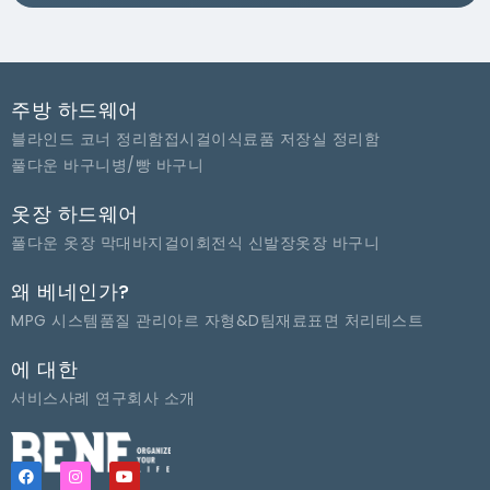
주방 하드웨어
블라인드 코너 정리함
접시걸이
식료품 저장실 정리함
풀다운 바구니
병/빵 바구니
옷장 하드웨어
풀다운 옷장 막대
바지걸이
회전식 신발장
옷장 바구니
왜 베네인가?
MPG 시스템
품질 관리
아르 자형&D팀
재료
표면 처리
테스트
에 대한
서비스
사례 연구
회사 소개