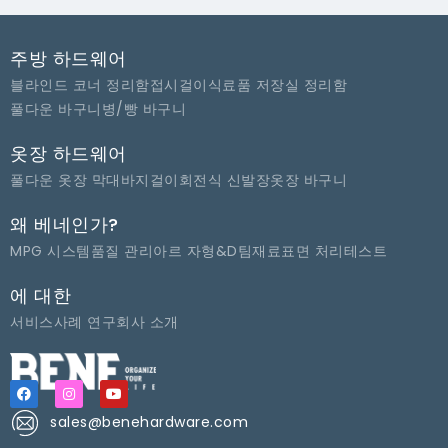
주방 하드웨어
블라인드 코너 정리함
접시걸이
식료품 저장실 정리함
풀다운 바구니
병/빵 바구니
옷장 하드웨어
풀다운 옷장 막대
바지걸이
회전식 신발장
옷장 바구니
왜 베네인가?
MPG 시스템
품질 관리
아르 자형&D팀
재료
표면 처리
테스트
에 대한
서비스
사례 연구
회사 소개
sales@benehardware.com