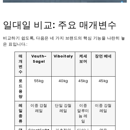
일대일 비교: 주요 매개변수
비교하기 쉽도록, 다음은 네 가지 브랜드의 핵심 기능을 나란히 놓
은 표입니다.:
매
Vauth-
Viboitaly
케세
장먼 베네
개
Sagel
보머
변
수
로
55kg
40kg
45kg
45kg
드
용
량
레
이중 강철
단일 강철
이중
이중 강철
일
레일
레일
알루미
레일
종
늄 레
류
일