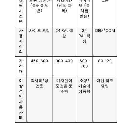
댐
SilentSoft®
기초적인
다이나
없음
핑
(특허를 받
(선택 과
텍 (특
시
은)
목)
허를
스
받은)
템
사
사이즈 조정
24 RAL 색
24
OEM/ODM
용
상
RAL 색
자
상
정
의
가
450-600
300-400
500-
80-120
격
700
대
이
럭셔리/상
디자인에
소형/
예산 리모
상
업용
중점을 둔
기술에
델링
적
주택
정통함
인
사
용
사
례