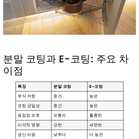
분말 코팅과 E-코팅: 주요 차
이점
특징
분말 코팅
E-코팅
부식 저항
중간
높은
코팅 균일성
중간
높은
용접점 보호
보통의
훌륭한
시각적 영향
강한
세련된
생산 비용
낮추다
더 높은