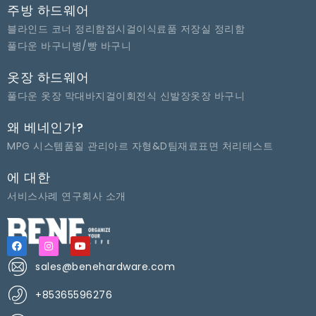
주방 하드웨어
블라인드 코너 정리함
접시걸이
식료품 저장실 정리함
풀다운 바구니
병/빵 바구니
옷장 하드웨어
풀다운 옷장 막대
바지걸이
회전식 신발장
옷장 바구니
왜 베네인가?
MPG 시스템
품질 관리
아르 자형&D팀
재료
표면 처리
테스트
에 대한
서비스
사례 연구
회사 소개
sales@benehardware.com
+85365596276