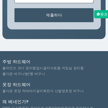
왓츠
제출하다
주방 하드웨어
블라인드 코너 정리함
접시걸이
식료품 저장실 정리함
풀다운 바구니
병/빵 바구니
옷장 하드웨어
풀다운 옷장 막대
바지걸이
회전식 신발장
옷장 바구니
왜 베네인가?