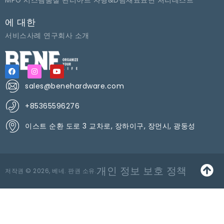
MPG 시스템
품질 관리
아르 자형&D팀
재료
표면 처리
테스트
에 대한
서비스
사례 연구
회사 소개
sales@benehardware.com
+85365596276
이스트 순환 도로 3 교차로, 장하이구, 장먼시, 광둥성
개인 정보 보호 정책
저작권 © 2026, 베네. 판권 소유.