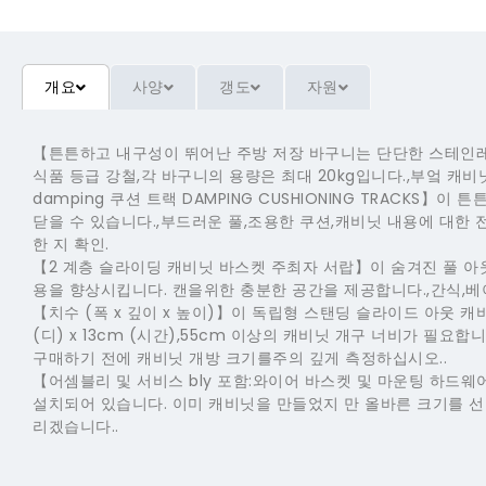
개요
사양
갱도
자원
【튼튼하고 내구성이 뛰어난 주방 저장 바구니는 단단한 스테인레
식품 등급 강철,각 바구니의 용량은 최대 20kg입니다.,부엌 캐
damping 쿠션 트랙 DAMPING CUSHIONING TRACK
닫을 수 있습니다.,부드러운 풀,조용한 쿠션,캐비닛 내용에 대한 
한 지 확인.
【2 계층 슬라이딩 캐비닛 바스켓 주최자 서랍】이 숨겨진 풀 아웃
용을 향상시킵니다. 캔을위한 충분한 공간을 제공합니다.,간식,베
【치수 (폭 x 깊이 x 높이)】이 독립형 스탠딩 슬라이드 아웃 캐비
(디) x 13cm (시간),55cm 이상의 캐비닛 개구 너비가 필요합니
구매하기 전에 캐비닛 개방 크기를주의 깊게 측정하십시오..
【어셈블리 및 서비스 bly 포함:와이어 바스켓 및 마운팅 하드웨어 
설치되어 있습니다. 이미 캐비닛을 만들었지 만 올바른 크기를 선
리겠습니다..