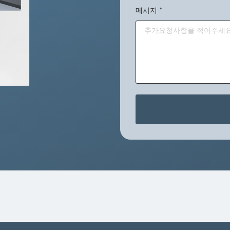
메시지
*