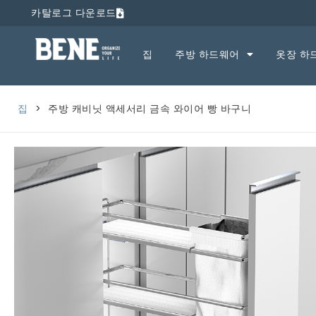
카탈로그 다운로드
집
주방 하드웨어
옷장 하
집
>
주방 캐비닛 액세서리 금속 와이어 빵 바구니