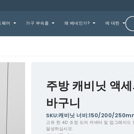
드웨어
가구 부속품
왜 베네인가?
에 대한
주방 캐비닛 액세
바구니
SKU:캐비닛 너비:150/200/250m
고유 한 4D 조정 도어 커넥터 및 업그레이드
달성하십시오.