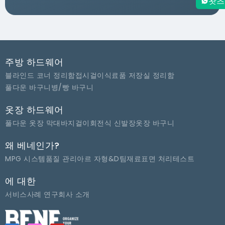
왓츠
주방 하드웨어
블라인드 코너 정리함
접시걸이
식료품 저장실 정리함
풀다운 바구니
병/빵 바구니
옷장 하드웨어
풀다운 옷장 막대
바지걸이
회전식 신발장
옷장 바구니
왜 베네인가?
MPG 시스템
품질 관리
아르 자형&D팀
재료
표면 처리
테스트
에 대한
서비스
사례 연구
회사 소개