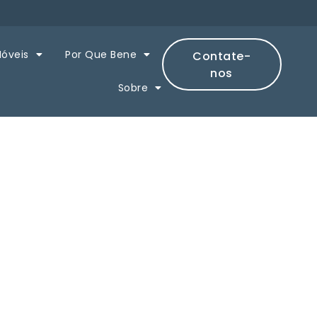
Móveis
Por Que Bene
Contate-
nos
Sobre