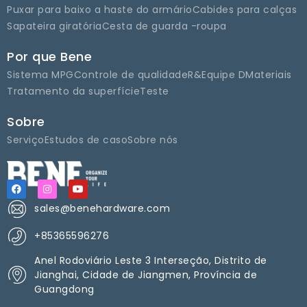
Puxar para baixo a haste do armário
Cabides para calças
Sapateira giratória
Cesta de guarda -roupa
Por que Bene
Sistema MPG
Controle de qualidade
R&Equipe D
Materiais
Tratamento da superfície
Teste
Sobre
Serviço
Estudos de caso
Sobre nós
sales@benehardware.com
+85365596276
Anel Rodoviário Leste 3 Interseção, Distrito de
Jianghai, Cidade de Jiangmen, Província de
Guangdong