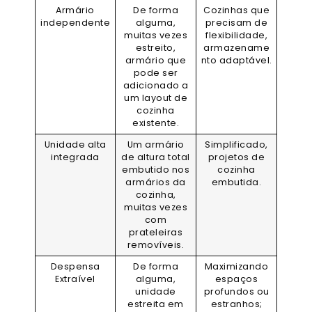
Armário
De forma
Cozinhas que
independente
alguma,
precisam de
muitas vezes
flexibilidade,
estreito,
armazename
armário que
nto adaptável.
pode ser
adicionado a
um layout de
cozinha
existente.
Unidade alta
Um armário
Simplificado,
integrada
de altura total
projetos de
embutido nos
cozinha
armários da
embutida.
cozinha,
muitas vezes
com
prateleiras
removíveis.
Despensa
De forma
Maximizando
Extraível
alguma,
espaços
unidade
profundos ou
estreita em
estranhos;