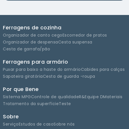
Ferragens de cozinha
Organizador de canto cego
Escorredor de pratos
Organizador de despensa
Cesta suspensa
Cesta de garrafa/pão
Ferragens para armário
Puxar para baixo a haste do armário
Cabides para calças
Sapateira giratória
Cesta de guarda -roupa
Por que Bene
Sistema MPG
Controle de qualidade
R&Equipe D
Materiais
Tratamento da superfície
Teste
Sobre
Serviço
Estudos de caso
Sobre nós