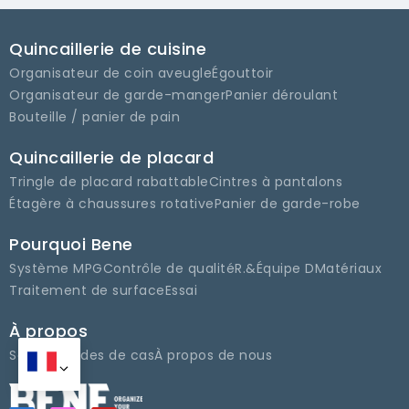
Quincaillerie de cuisine
Organisateur de coin aveugle
Égouttoir
Organisateur de garde-manger
Panier déroulant
Bouteille / panier de pain
Quincaillerie de placard
Tringle de placard rabattable
Cintres à pantalons
Étagère à chaussures rotative
Panier de garde-robe
Pourquoi Bene
Système MPG
Contrôle de qualité
R.&Équipe D
Matériaux
Traitement de surface
Essai
À propos
Service
Études de cas
À propos de nous