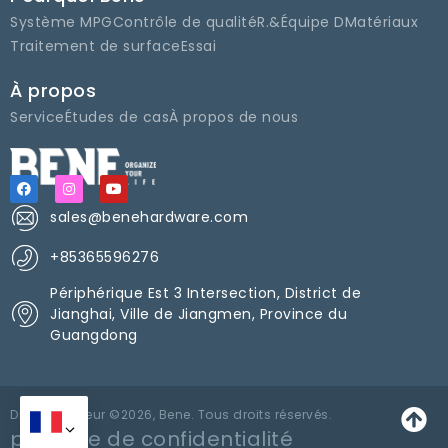
Système MPG
Contrôle de qualité
R.&Équipe D
Matériaux
Traitement de surface
Essai
À propos
Service
Études de cas
À propos de nous
sales@benehardware.com
+85365596276
Périphérique Est 3 Intersection, District de
Jianghai, Ville de Jiangmen, Province du
Guangdong
Droits d'auteur ©2026, Bene. Tous droits réservés.
politique de confidentialité