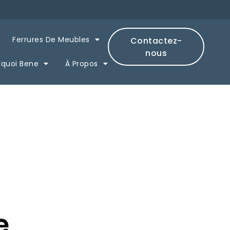
Ferrures De Meubles
Contactez-
nous
rquoi Bene
À Propos
e