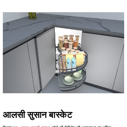
आलसी सुसान बास्केट