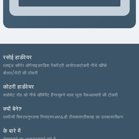
रसोई हार्डवेयर
ब्लाइंड कॉर्नर ऑर्गनाइज़र
डिश रैक
पेंट्री आयोजक
टोकरी नीचे खींचो
बोतल/रोटी की टोकरी
कोठरी हार्डवेयर
क्लोसेट रॉड को नीचे खींचें
पैंट हैंगर
घूमने वाला जूता रैक
अलमारी की टोकरी
क्यों बेने?
एमपीजी सिस्टम
गुणवत्ता नियंत्रण
आर&डी टीम
सामग्री
सतह का उपचार
परिक्षण
के बारे में
सेवा
मामले का अध्ययन
हमारे बारे में