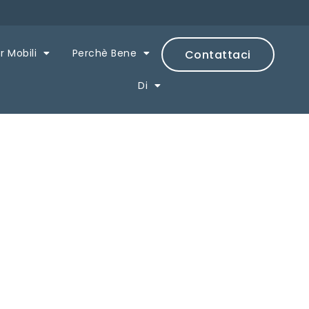
r Mobili
Perchè Bene
Contattaci
Di