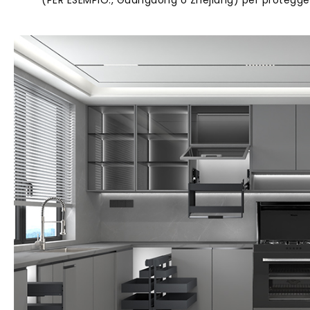
(PER ESEMPIO., Guangdong o Zhejiang) per proteggers