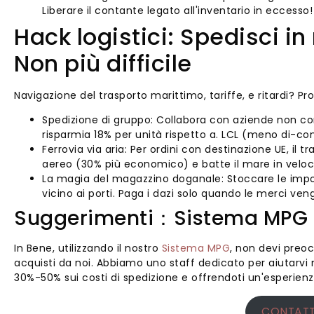
Liberare il contante legato all'inventario in eccesso!
Hack logistici: Spedisci in
Non più difficile
Navigazione del trasporto marittimo, tariffe, e ritardi? P
Spedizione di gruppo: Collabora con aziende non co
risparmia 18% per unità rispetto a. LCL (meno di-con
Ferrovia via aria: Per ordini con destinazione UE, il tr
aereo (30% più economico) e batte il mare in veloci
La magia del magazzino doganale: Stoccare le impo
vicino ai porti. Paga i dazi solo quando le merci veng
Suggerimenti：Sistema MPG 
In Bene, utilizzando il nostro
Sistema MPG
, non devi preo
acquisti da noi. Abbiamo uno staff dedicato per aiutarvi
30%-50% sui costi di spedizione e offrendoti un'esperien
CONTATT