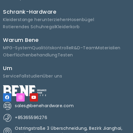
Schrank-Hardware
Kleiderstange herunterziehen
Hosenbügel
Rotierendes Schuhregal
Kleiderkorb
Warum Bene
MPG-System
Qualitätskontrolle
R&D-Team
Materialien
Oberflächenbehandlung
Testen
Um
Service
Fallstudien
Über uns
sales@benehardware.com
+85365596276
Ostringstraße 3 Überschneidung, Bezirk Jianghai,